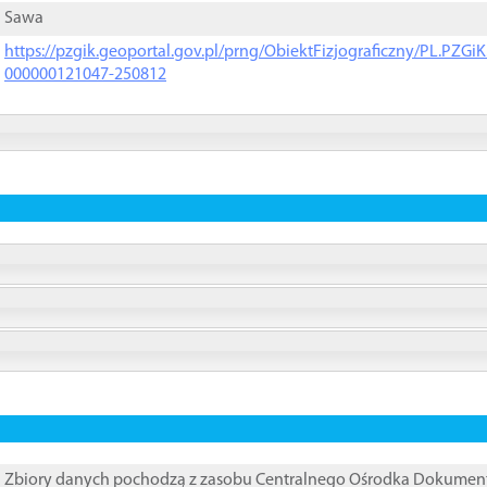
Sawa
https://pzgik.geoportal.gov.pl/prng/ObiektFizjograficzny/PL.PZG
000000121047-250812
Zbiory danych pochodzą z zasobu Centralnego Ośrodka Dokumentacj