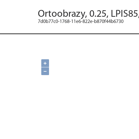
Ortoobrazy, 0.25, LPIS8
7d0b77c0-1768-11e6-822e-b870f44b6730
+
−