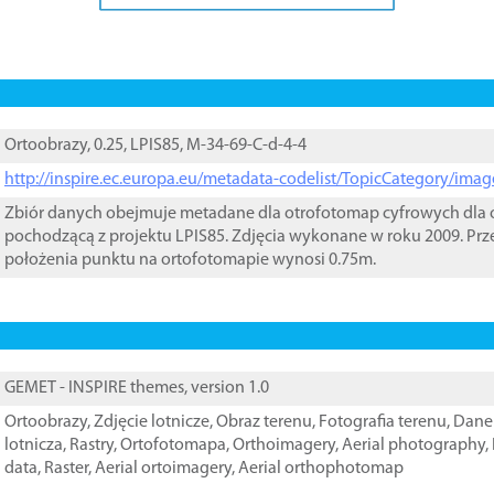
Ortoobrazy, 0.25, LPIS85, M-34-69-C-d-4-4
http://inspire.ec.europa.eu/metadata-codelist/TopicCategory/im
Zbiór danych obejmuje metadane dla otrofotomap cyfrowych dla o
pochodzącą z projektu LPIS85. Zdjęcia wykonane w roku 2009. Prz
położenia punktu na ortofotomapie wynosi 0.75m.
GEMET - INSPIRE themes, version 1.0
Ortoobrazy
,
Zdjęcie lotnicze
,
Obraz terenu
,
Fotografia terenu
,
Dane 
lotnicza
,
Rastry
,
Ortofotomapa
,
Orthoimagery
,
Aerial photography
,
data
,
Raster
,
Aerial ortoimagery
,
Aerial orthophotomap