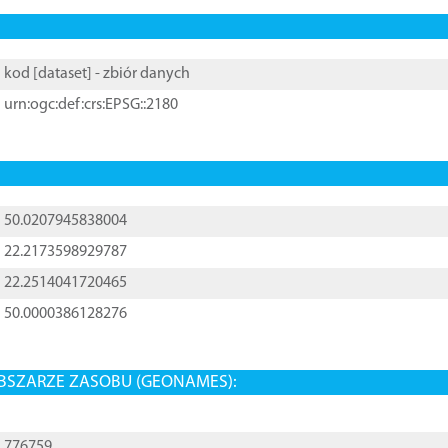
kod [
dataset
] - zbiór danych
urn:ogc:def:crs:EPSG::2180
50.0207945838004
22.2173598929787
22.2514041720465
50.0000386128276
BSZARZE ZASOBU (GEONAMES):
776759