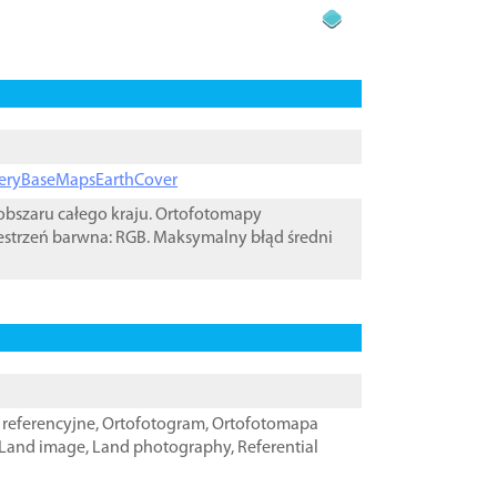
ageryBaseMapsEarthCover
bszaru całego kraju. Ortofotomapy
estrzeń barwna: RGB. Maksymalny błąd średni
referencyjne
,
Ortofotogram
,
Ortofotomapa
Land image
,
Land photography
,
Referential