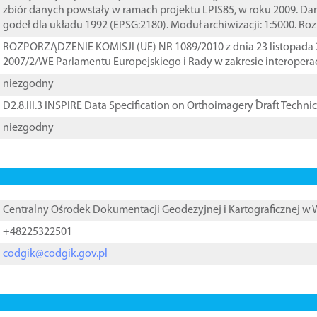
zbiór danych powstały w ramach projektu LPIS85, w roku 2009. D
godeł dla układu 1992 (EPSG:2180). Moduł archiwizacji: 1:5000. Ro
ROZPORZĄDZENIE KOMISJI (UE) NR 1089/2010 z dnia 23 listopada 
2007/2/WE Parlamentu Europejskiego i Rady w zakresie interopera
niezgodny
D2.8.III.3 INSPIRE Data Specification on Orthoimagery ֠Draft Techni
niezgodny
Centralny Ośrodek Dokumentacji Geodezyjnej i Kartograficznej w
+48225322501
codgik@codgik.gov.pl