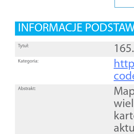
INFORMACJE PODSTA
165
Tytuł:
http
Kategoria:
cod
Mapa
Abstrakt:
wie
kar
akt