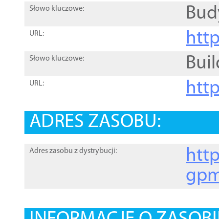
Bud
Słowo kluczowe:
htt
URL:
Buil
Słowo kluczowe:
htt
URL:
ADRES ZASOBU:
http
Adres zasobu z dystrybucji:
gpm