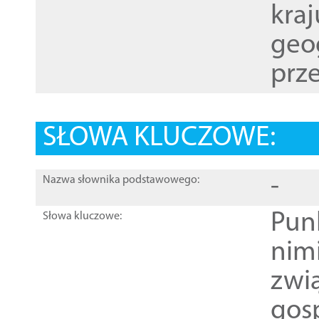
kraj
geog
prze
SŁOWA KLUCZOWE:
-
Nazwa słownika podstawowego:
Pun
Słowa kluczowe:
nim
zwi
gos