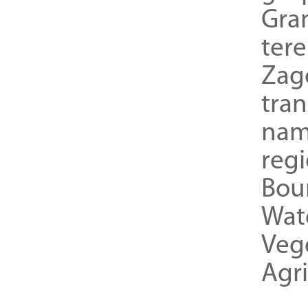
Gra
ter
Zag
tra
nam
reg
Bou
Wat
Veg
Agri