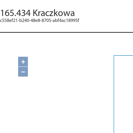
165.434 Kraczkowa
c558ef21-b240-48e8-8705-abf4ac18995f
+
−