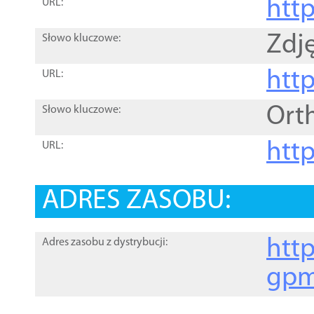
htt
URL:
Zdję
Słowo kluczowe:
htt
URL:
Ort
Słowo kluczowe:
http
URL:
ADRES ZASOBU:
http
Adres zasobu z dystrybucji:
gpm