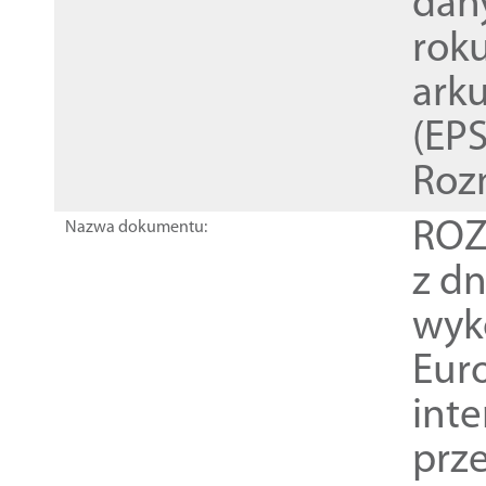
dan
rok
ark
(EPS
Roz
ROZ
Nazwa dokumentu:
z dn
wyk
Euro
inte
prz