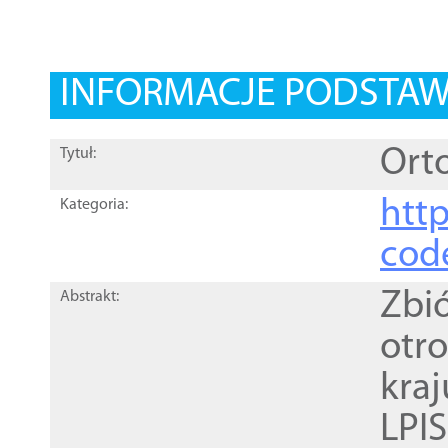
INFORMACJE PODSTA
Orto
Tytuł:
http
Kategoria:
cod
Zbi
Abstrakt:
otr
kra
LPI