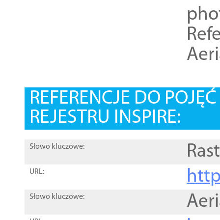
pho
Refe
Aer
REFERENCJE DO POJĘ
REJESTRU INSPIRE:
Rast
Słowo kluczowe:
htt
URL:
Aer
Słowo kluczowe: