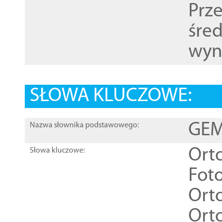
Prz
śre
wyn
SŁOWA KLUCZOWE:
GEME
Nazwa słownika podstawowego:
Ort
Słowa kluczowe:
Foto
Ort
Ort