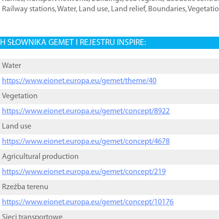
Railway stations
,
Water
,
Land use
,
Land relief
,
Boundaries
,
Vegetati
 SŁOWNIKA GEMET I REJESTRU INSPIRE:
Water
https://www.eionet.europa.eu/gemet/theme/40
Vegetation
https://www.eionet.europa.eu/gemet/concept/8922
Land use
https://www.eionet.europa.eu/gemet/concept/4678
Agricultural production
https://www.eionet.europa.eu/gemet/concept/219
Rzeźba terenu
https://www.eionet.europa.eu/gemet/concept/10176
Sieci transportowe