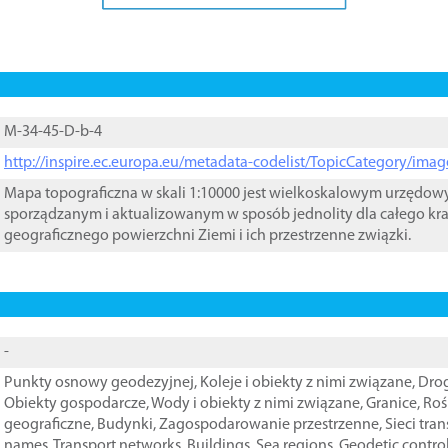
M-34-45-D-b-4
http://inspire.ec.europa.eu/metadata-codelist/TopicCategory/im
Mapa topograficzna w skali 1:10000 jest wielkoskalowym urzędo
sporządzanym i aktualizowanym w sposób jednolity dla całego kra
geograficznego powierzchni Ziemi i ich przestrzenne związki.
-
Punkty osnowy geodezyjnej
,
Koleje i obiekty z nimi związane
,
Drog
Obiekty gospodarcze
,
Wody i obiekty z nimi związane
,
Granice
,
Roś
geograficzne
,
Budynki
,
Zagospodarowanie przestrzenne
,
Sieci tra
names
,
Transport networks
,
Buildings
,
Sea regions
,
Geodetic contro