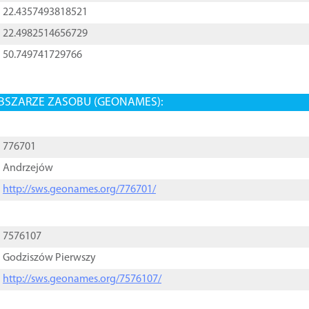
22.4357493818521
22.4982514656729
50.749741729766
BSZARZE ZASOBU (GEONAMES):
776701
Andrzejów
http://sws.geonames.org/776701/
7576107
Godziszów Pierwszy
http://sws.geonames.org/7576107/