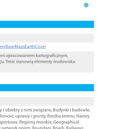
ageryBaseMapsEarthCover
wym opracowaniem kartograficznym,
ju. Treść stanowią elementy środowiska
i i obiekty z nimi związane
,
Budynki i budowle
,
linność, uprawy i grunty
,
Rzeźba terenu
,
Nazwy
nsportowe
,
Regiony morskie
,
Geographical
l network points
,
Boundary
,
Roads
,
Railways
,