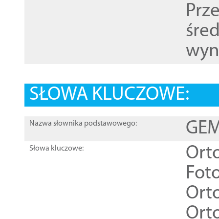
Prz
śre
wyn
SŁOWA KLUCZOWE:
GEME
Nazwa słownika podstawowego:
Ort
Słowa kluczowe:
Foto
Ort
Ort