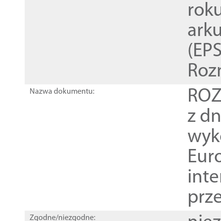
rok
ark
(EPS
Roz
ROZ
Nazwa dokumentu:
z dn
wyk
Euro
inte
prz
Zgodne/niezgodne: