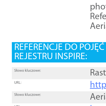
pho
Refe
Aer
REFERENCJE DO POJĘ
REJESTRU INSPIRE:
Rast
Słowo kluczowe:
htt
URL:
Aer
Słowo kluczowe: