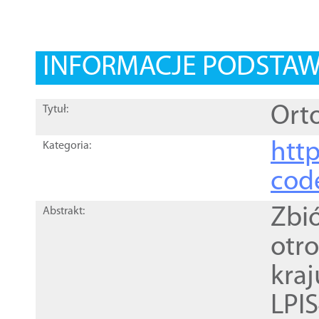
INFORMACJE PODSTA
Orto
Tytuł:
http
Kategoria:
cod
Zbi
Abstrakt:
otr
kra
LPI