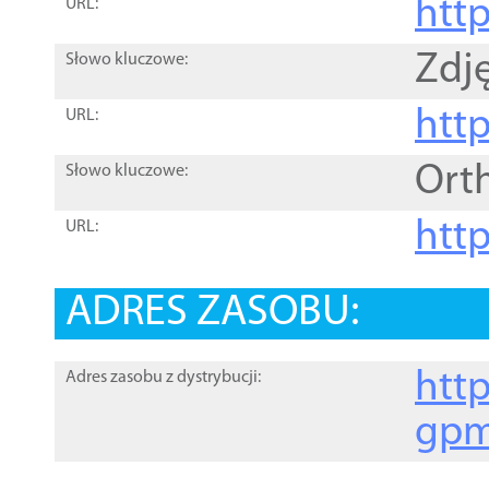
htt
URL:
Zdję
Słowo kluczowe:
htt
URL:
Ort
Słowo kluczowe:
http
URL:
ADRES ZASOBU:
http
Adres zasobu z dystrybucji:
gpm