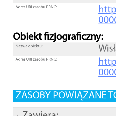
http
Adres URI zasobu PRNG:
000
Obiekt fizjograficzny:
Wisł
Nazwa obiektu:
http
Adres URI zasobu PRNG:
000
ZASOBY POWIĄZANE T
Zawiera: