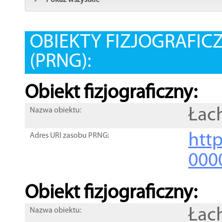
Pokaż wszystkie
OBIEKTY FIZJOGRAFIC
(PRNG):
Obiekt fizjograficzny:
Łac
Nazwa obiektu:
http
Adres URI zasobu PRNG:
000
Obiekt fizjograficzny:
Łac
Nazwa obiektu: