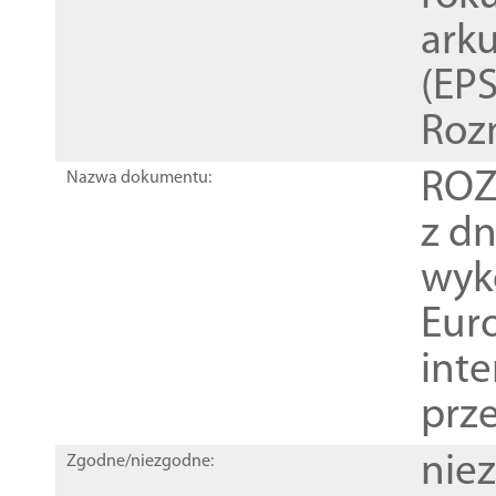
ark
(EPS
Roz
ROZ
Nazwa dokumentu:
z dn
wyk
Euro
inte
prz
nie
Zgodne/niezgodne: