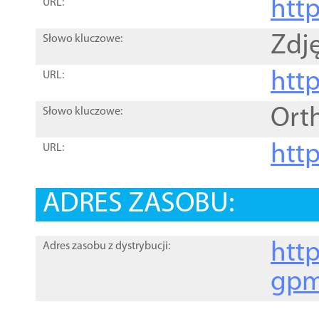
htt
URL:
Zdję
Słowo kluczowe:
htt
URL:
Ort
Słowo kluczowe:
http
URL:
ADRES ZASOBU:
http
Adres zasobu z dystrybucji:
gpm