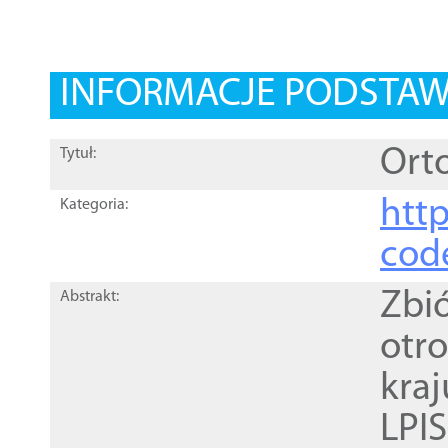
INFORMACJE PODSTA
Orto
Tytuł:
http
Kategoria:
cod
Zbi
Abstrakt:
otr
kra
LPI