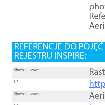
pho
Refe
Aer
REFERENCJE DO POJĘ
REJESTRU INSPIRE:
Rast
Słowo kluczowe:
htt
URL:
Aer
Słowo kluczowe: