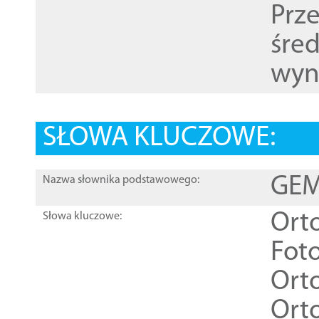
Prz
śre
wyn
SŁOWA KLUCZOWE:
GEME
Nazwa słownika podstawowego:
Ort
Słowa kluczowe:
Foto
Ort
Ort