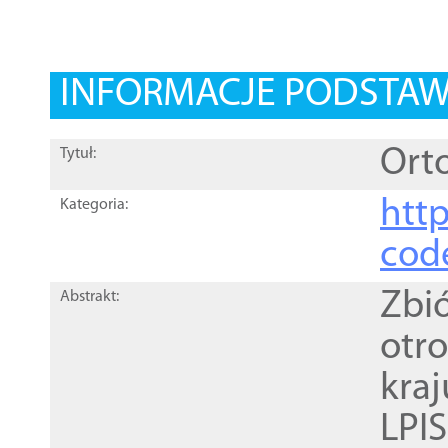
INFORMACJE PODSTA
Orto
Tytuł:
http
Kategoria:
cod
Zbi
Abstrakt:
otr
kra
LPI