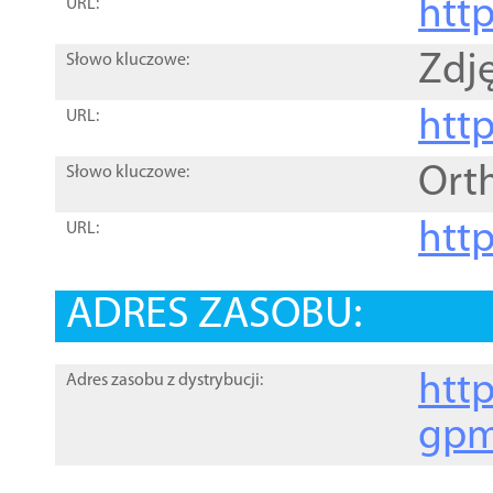
htt
URL:
Zdję
Słowo kluczowe:
htt
URL:
Ort
Słowo kluczowe:
http
URL:
ADRES ZASOBU:
http
Adres zasobu z dystrybucji:
gpm