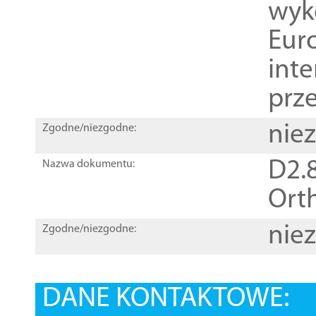
wyk
Euro
inte
prz
nie
Zgodne/niezgodne:
D2.8
Nazwa dokumentu:
Orth
nie
Zgodne/niezgodne:
DANE KONTAKTOWE: