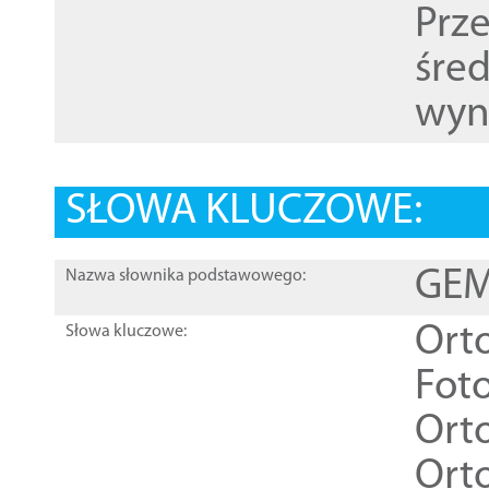
Prz
śre
wyn
SŁOWA KLUCZOWE:
GEME
Nazwa słownika podstawowego:
Ort
Słowa kluczowe:
Foto
Ort
Ort