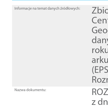
Zbi
Informacje na temat danych źródłowych:
Cen
Geod
dan
rok
ark
(EPS
Roz
ROZ
Nazwa dokumentu:
z dn