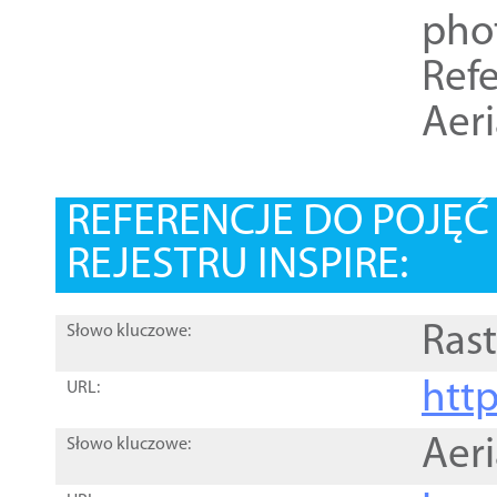
pho
Refe
Aer
REFERENCJE DO POJĘ
REJESTRU INSPIRE:
Rast
Słowo kluczowe:
htt
URL:
Aer
Słowo kluczowe: