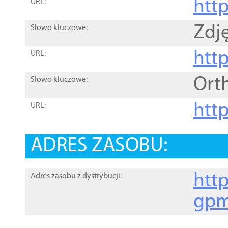
htt
URL:
Zdję
Słowo kluczowe:
htt
URL:
Ort
Słowo kluczowe:
http
URL:
ADRES ZASOBU:
http
Adres zasobu z dystrybucji:
gpm