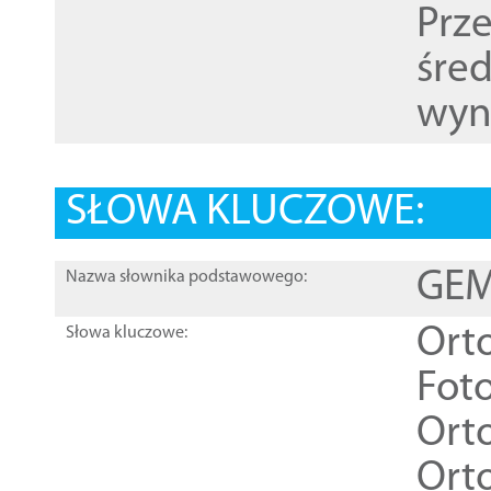
Prz
śre
wyn
SŁOWA KLUCZOWE:
GEME
Nazwa słownika podstawowego:
Ort
Słowa kluczowe:
Foto
Ort
Ort