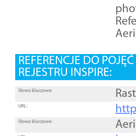
pho
Refe
Aer
REFERENCJE DO POJĘ
REJESTRU INSPIRE:
Rast
Słowo kluczowe:
htt
URL:
Aer
Słowo kluczowe: