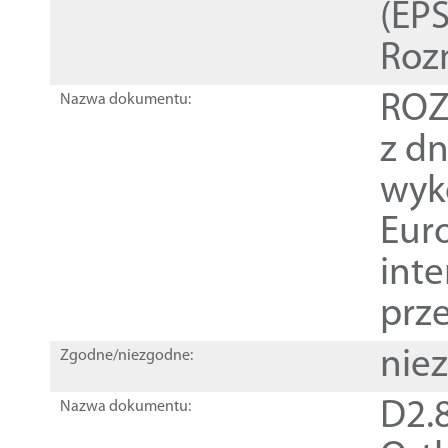
(EPS
Roz
ROZ
Nazwa dokumentu:
z dn
wyk
Euro
inte
prz
nie
Zgodne/niezgodne:
D2.8
Nazwa dokumentu: