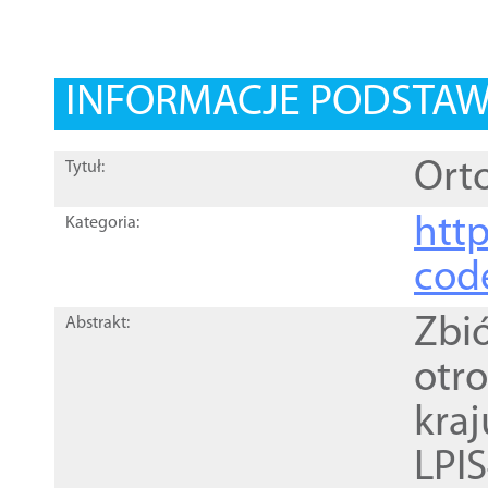
INFORMACJE PODSTA
Orto
Tytuł:
http
Kategoria:
cod
Zbi
Abstrakt:
otr
kra
LPI