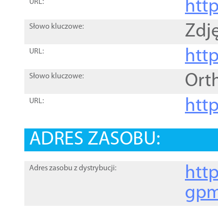
htt
URL:
Zdję
Słowo kluczowe:
htt
URL:
Ort
Słowo kluczowe:
http
URL:
ADRES ZASOBU:
http
Adres zasobu z dystrybucji:
gpm