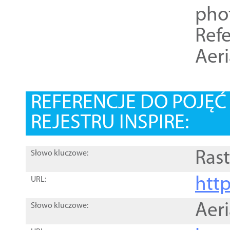
pho
Refe
Aer
REFERENCJE DO POJĘ
REJESTRU INSPIRE:
Rast
Słowo kluczowe:
htt
URL:
Aer
Słowo kluczowe: