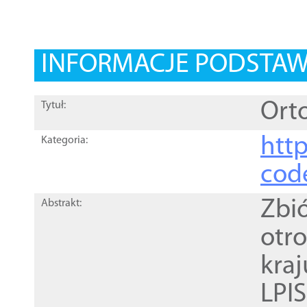
INFORMACJE PODSTA
Orto
Tytuł:
http
Kategoria:
cod
Zbi
Abstrakt:
otr
kra
LPI