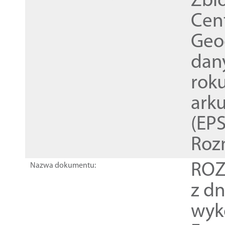
Zbi
Cen
Geod
dan
rok
ark
(EPS
Roz
ROZ
Nazwa dokumentu:
z dn
wyk