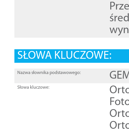
Prz
śre
wyn
SŁOWA KLUCZOWE:
GEME
Nazwa słownika podstawowego:
Ort
Słowa kluczowe:
Foto
Ort
Ort