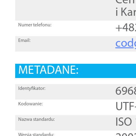
Cen
i Ka
+48
Numer telefonu:
cod
Email:
METADANE:
696
Identyfikator:
UTF
Kodowanie:
ISO
Nazwa standardu:
Wersja standardu: