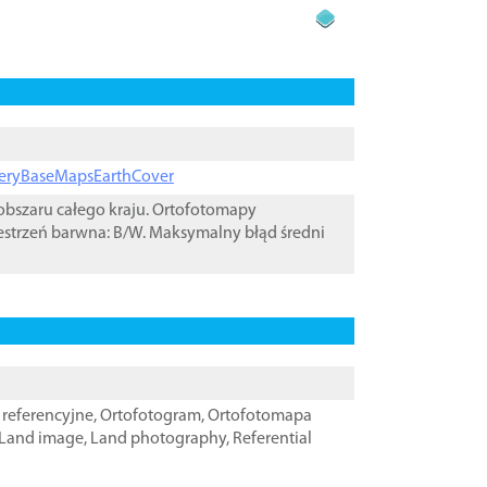
ageryBaseMapsEarthCover
bszaru całego kraju. Ortofotomapy
estrzeń barwna: B/W. Maksymalny błąd średni
referencyjne
,
Ortofotogram
,
Ortofotomapa
Land image
,
Land photography
,
Referential