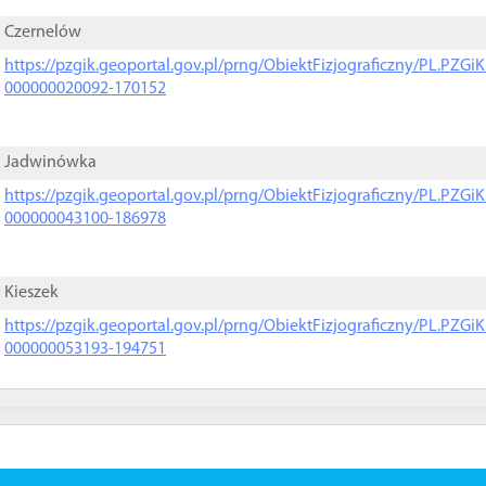
Czernelów
https://pzgik.geoportal.gov.pl/prng/ObiektFizjograficzny/PL.PZG
000000020092-170152
Jadwinówka
https://pzgik.geoportal.gov.pl/prng/ObiektFizjograficzny/PL.PZG
000000043100-186978
Kieszek
https://pzgik.geoportal.gov.pl/prng/ObiektFizjograficzny/PL.PZG
000000053193-194751