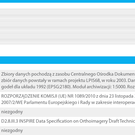
Zbiory danych pochodzą z zasobu Centralnego Ośrodka Dokumentacj
zbiór danych powstały w ramach projektu LPIS68, w roku 2003. D
godeł dla układu 1992 (EPSG:2180). Moduł archiwizacji: 1:5000. Ro
ROZPORZĄDZENIE KOMISJI (UE) NR 1089/2010 z dnia 23 listopada 
2007/2/WE Parlamentu Europejskiego i Rady w zakresie interopera
niezgodny
D2.8.III.3 INSPIRE Data Specification on Orthoimagery ֠Draft Techni
niezgodny