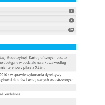
1
2
10
i Geodezyjnej i Kartograficznych. Jest to
ane dostępne w podziale na arkusze według
zmiar terenowy piksela 0.25m.
2010 r. w sprawie wykonania dyrektywy
cyjności zbiorów i usług danych przestrzennych
cal Guidelines