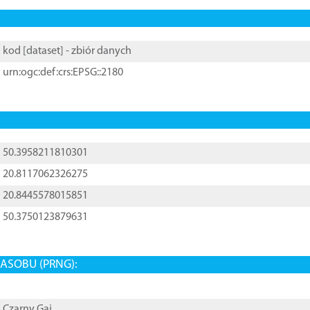
kod [
dataset
] - zbiór danych
urn:ogc:def:crs:EPSG::2180
50.3958211810301
20.8117062326275
20.8445578015851
50.3750123879631
ASOBU (PRNG):
Czarny Gaj