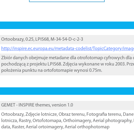
Ortoobrazy, 0.25, LPIS68, M-34-54-D-c-2-3
http://inspire.ec.europa.eu/metadata-codelist/TopicCategory/im
Zbiór danych obejmuje metadane dla otrofotomap cyfrowych dla o
pochodzącą z projektu LPIS68. Zdjęcia wykonane w roku 2003. Prz
położenia punktu na ortofotomapie wynosi 0.75m.
GEMET - INSPIRE themes, version 1.0
Ortoobrazy
,
Zdjęcie lotnicze
,
Obraz terenu
,
Fotografia terenu
,
Dane 
lotnicza
,
Rastry
,
Ortofotomapa
,
Orthoimagery
,
Aerial photography
,
data
,
Raster
,
Aerial ortoimagery
,
Aerial orthophotomap