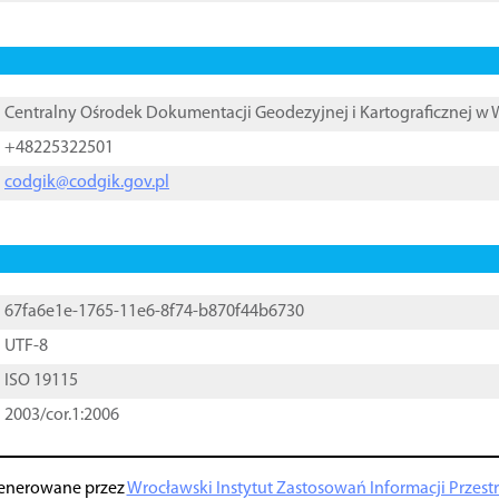
Centralny Ośrodek Dokumentacji Geodezyjnej i Kartograficznej w
+48225322501
codgik@codgik.gov.pl
67fa6e1e-1765-11e6-8f74-b870f44b6730
UTF-8
ISO 19115
2003/cor.1:2006
enerowane przez
Wrocławski Instytut Zastosowań Informacji Przestrz