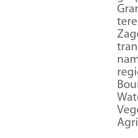
Gra
ter
Zag
tra
nam
reg
Bou
Wat
Veg
Agri