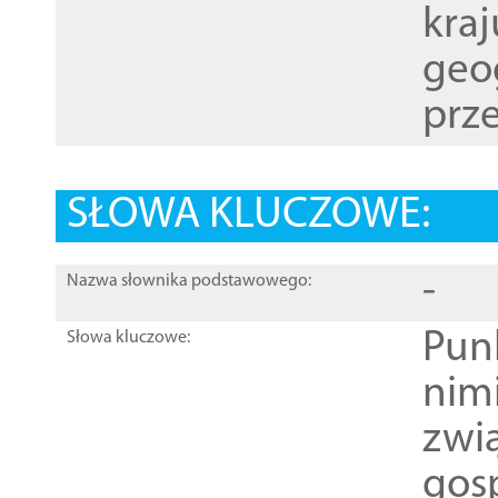
kraj
geog
prze
SŁOWA KLUCZOWE:
-
Nazwa słownika podstawowego:
Pun
Słowa kluczowe:
nim
zwi
gos