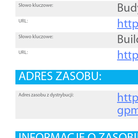
Bud
Słowo kluczowe:
htt
URL:
Buil
Słowo kluczowe:
htt
URL:
ADRES ZASOBU:
http
Adres zasobu z dystrybucji:
gpm