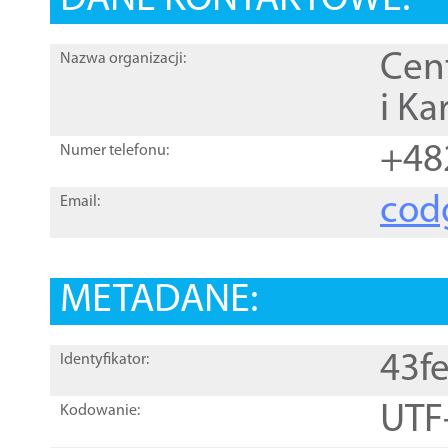
DANE KONTAKTOWE:
Cen
Nazwa organizacji:
i Ka
+48
Numer telefonu:
cod
Email:
METADANE:
43f
Identyfikator:
UTF
Kodowanie: