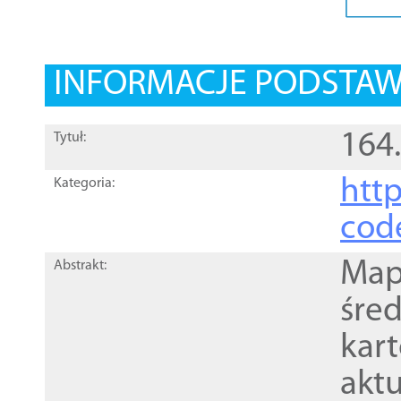
INFORMACJE PODSTA
164
Tytuł:
http
Kategoria:
cod
Mapa
Abstrakt:
śre
kar
akt