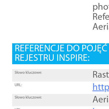
pho
Refe
Aer
REFERENCJE DO POJĘ
REJESTRU INSPIRE:
Rast
Słowo kluczowe:
htt
URL:
Aer
Słowo kluczowe: