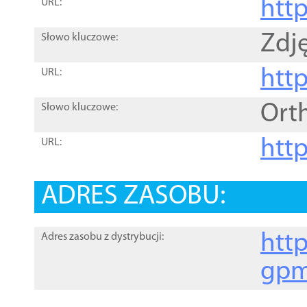
htt
URL:
Zdję
Słowo kluczowe:
htt
URL:
Ort
Słowo kluczowe:
http
URL:
ADRES ZASOBU:
http
Adres zasobu z dystrybucji:
gpm