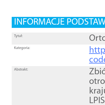
INFORMACJE PODSTA
Orto
Tytuł:
http
Kategoria:
cod
Zbi
Abstrakt:
otr
kra
LPI