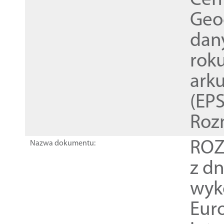
Cen
Geod
dan
rok
ark
(EPS
Roz
ROZ
Nazwa dokumentu:
z dn
wyk
Euro