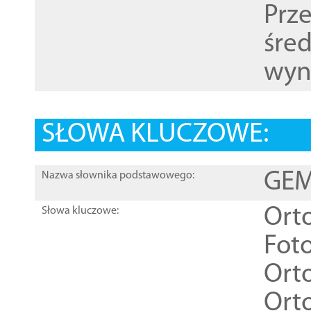
Prz
śre
wyn
SŁOWA KLUCZOWE:
GEME
Nazwa słownika podstawowego:
Ort
Słowa kluczowe:
Foto
Ort
Ort