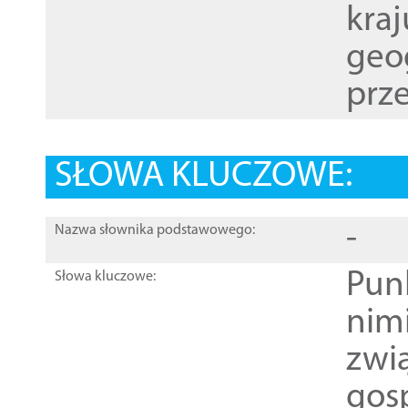
kraj
geog
prze
SŁOWA KLUCZOWE:
-
Nazwa słownika podstawowego:
Pun
Słowa kluczowe:
nim
zwi
gos