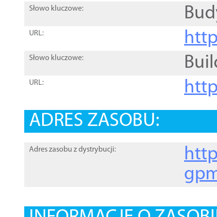
Bud
Słowo kluczowe:
htt
URL:
Buil
Słowo kluczowe:
htt
URL:
ADRES ZASOBU:
http
Adres zasobu z dystrybucji:
gpm