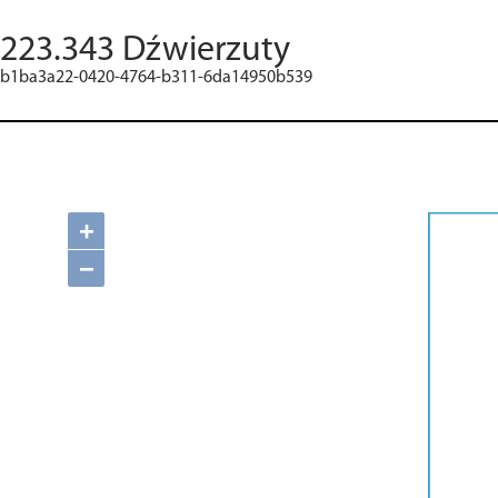
223.343 Dźwierzuty
b1ba3a22-0420-4764-b311-6da14950b539
+
−