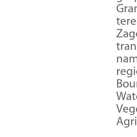
Gra
ter
Zag
tra
nam
reg
Bou
Wat
Veg
Agri