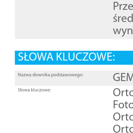
Prz
śre
wyn
SŁOWA KLUCZOWE:
GEME
Nazwa słownika podstawowego:
Ort
Słowa kluczowe:
Foto
Ort
Ort