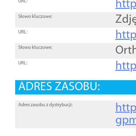
htt
URL:
Zdję
Słowo kluczowe:
htt
URL:
Ort
Słowo kluczowe:
http
URL:
ADRES ZASOBU:
http
Adres zasobu z dystrybucji:
gpm