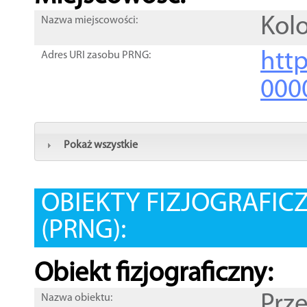
Kolo
Nazwa miejscowości:
htt
Adres URI zasobu PRNG:
000
Pokaż wszystkie
OBIEKTY FIZJOGRAFIC
(PRNG):
Obiekt fizjograficzny:
Prz
Nazwa obiektu: