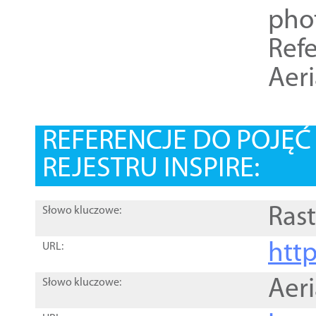
pho
Refe
Aer
REFERENCJE DO POJĘ
REJESTRU INSPIRE:
Rast
Słowo kluczowe:
htt
URL:
Aer
Słowo kluczowe: