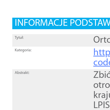
INFORMACJE PODSTA
Orto
Tytuł:
http
Kategoria:
cod
Zbi
Abstrakt:
otr
kra
LPI