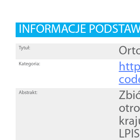
INFORMACJE PODSTA
Orto
Tytuł:
http
Kategoria:
cod
Zbi
Abstrakt:
otr
kra
LPI