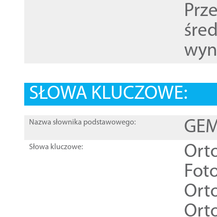
Prz
śre
wyn
SŁOWA KLUCZOWE:
GEME
Nazwa słownika podstawowego:
Ort
Słowa kluczowe:
Foto
Ort
Ort