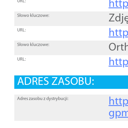
htt
URL:
Zdję
Słowo kluczowe:
htt
URL:
Ort
Słowo kluczowe:
http
URL:
ADRES ZASOBU:
http
Adres zasobu z dystrybucji:
gpm