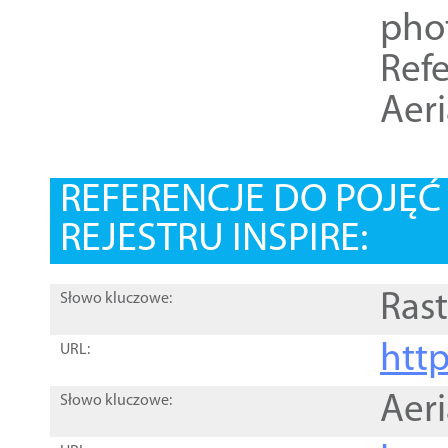
pho
Refe
Aer
REFERENCJE DO POJĘ
REJESTRU INSPIRE:
Rast
Słowo kluczowe:
htt
URL:
Aer
Słowo kluczowe: