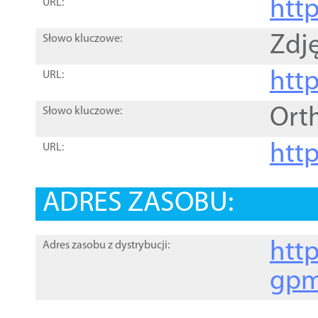
htt
URL:
Zdję
Słowo kluczowe:
htt
URL:
Ort
Słowo kluczowe:
http
URL:
ADRES ZASOBU:
http
Adres zasobu z dystrybucji:
gpm