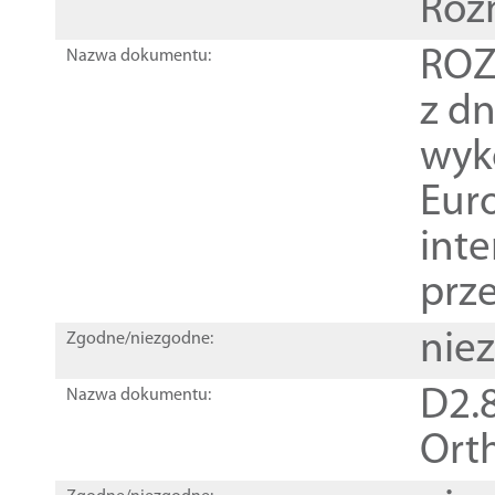
Roz
ROZ
Nazwa dokumentu:
z dn
wyk
Euro
inte
prz
nie
Zgodne/niezgodne:
D2.8
Nazwa dokumentu:
Orth