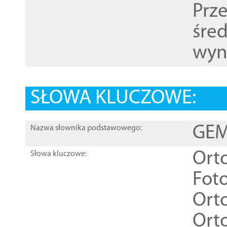
Prz
śre
wyn
SŁOWA KLUCZOWE:
GEME
Nazwa słownika podstawowego:
Ort
Słowa kluczowe:
Foto
Ort
Ort