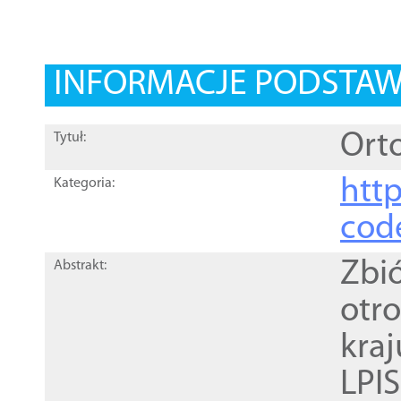
INFORMACJE PODSTA
Orto
Tytuł:
http
Kategoria:
cod
Zbi
Abstrakt:
otr
kra
LPI