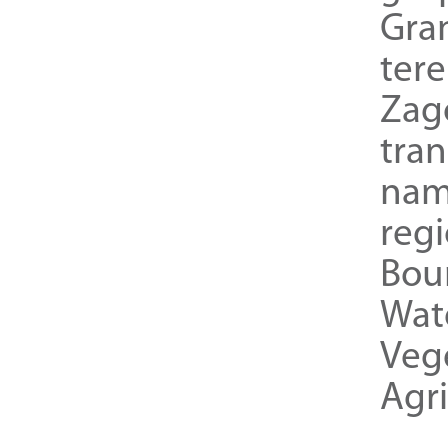
Gra
ter
Zag
tra
nam
reg
Bou
Wat
Veg
Agri