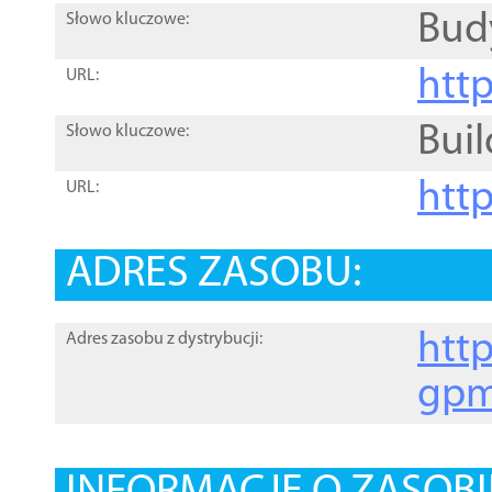
Bud
Słowo kluczowe:
htt
URL:
Buil
Słowo kluczowe:
htt
URL:
ADRES ZASOBU:
http
Adres zasobu z dystrybucji:
gpm