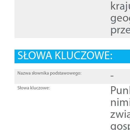
kraj
geog
prze
SŁOWA KLUCZOWE:
-
Nazwa słownika podstawowego:
Pun
Słowa kluczowe:
nim
zwi
gos