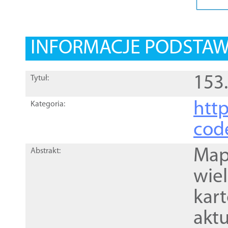
INFORMACJE PODSTA
153
Tytuł:
http
Kategoria:
cod
Mapa
Abstrakt:
wie
kar
akt