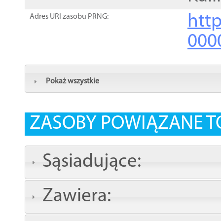
http
Adres URI zasobu PRNG:
000
Pokaż wszystkie
ZASOBY POWIĄZANE T
Sąsiadujące:
Zawiera: