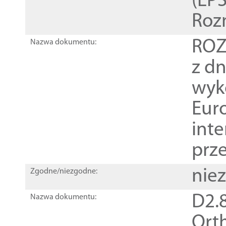
(EPS
Roz
ROZ
Nazwa dokumentu:
z dn
wyk
Euro
inte
prz
nie
Zgodne/niezgodne:
D2.8
Nazwa dokumentu:
Orth