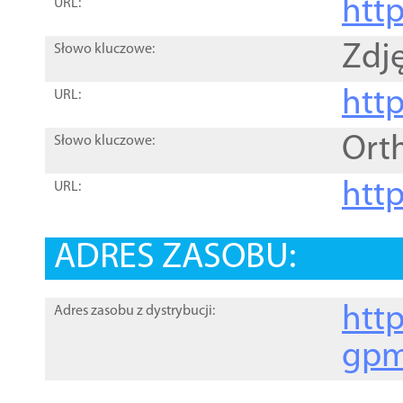
htt
URL:
Zdję
Słowo kluczowe:
htt
URL:
Ort
Słowo kluczowe:
http
URL:
ADRES ZASOBU:
http
Adres zasobu z dystrybucji:
gpm