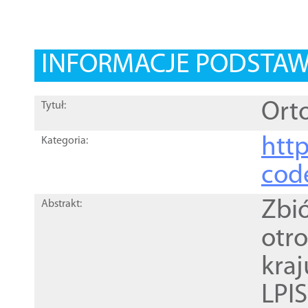
INFORMACJE PODSTA
Orto
Tytuł:
http
Kategoria:
cod
Zbi
Abstrakt:
otr
kra
LPI