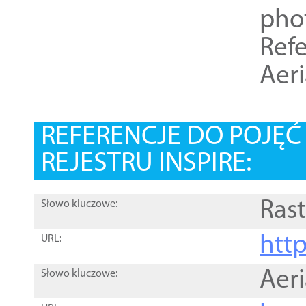
pho
Refe
Aer
REFERENCJE DO POJĘ
REJESTRU INSPIRE:
Rast
Słowo kluczowe:
htt
URL:
Aer
Słowo kluczowe: