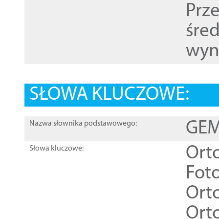
Prz
śre
wyn
SŁOWA KLUCZOWE:
GEME
Nazwa słownika podstawowego:
Ort
Słowa kluczowe:
Foto
Ort
Ort