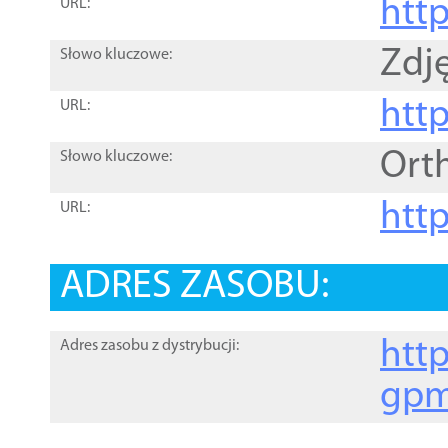
htt
URL:
Zdję
Słowo kluczowe:
htt
URL:
Ort
Słowo kluczowe:
http
URL:
ADRES ZASOBU:
http
Adres zasobu z dystrybucji:
gpm