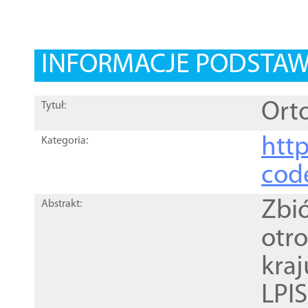
INFORMACJE PODSTA
Orto
Tytuł:
http
Kategoria:
cod
Zbi
Abstrakt:
otr
kra
LPI