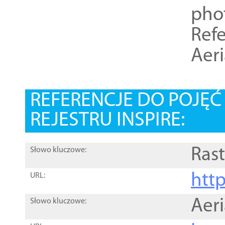
pho
Refe
Aer
REFERENCJE DO POJĘ
REJESTRU INSPIRE:
Rast
Słowo kluczowe:
htt
URL:
Aer
Słowo kluczowe: