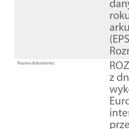
dan
rok
ark
(EPS
Roz
ROZ
Nazwa dokumentu:
z dn
wyk
Euro
inte
prz