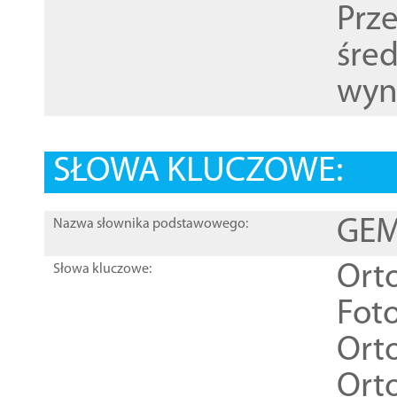
Prz
śre
wyn
SŁOWA KLUCZOWE:
GEME
Nazwa słownika podstawowego:
Ort
Słowa kluczowe:
Foto
Ort
Ort