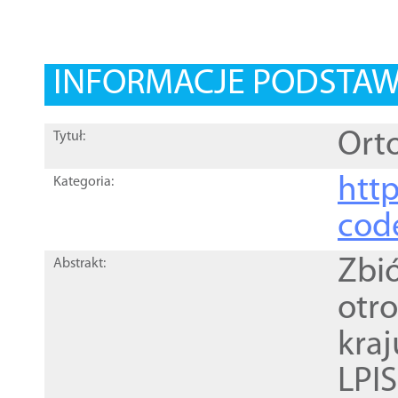
INFORMACJE PODSTA
Orto
Tytuł:
http
Kategoria:
cod
Zbi
Abstrakt:
otr
kra
LPI