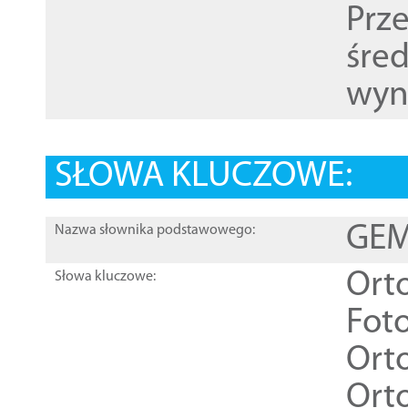
Prz
śre
wyn
SŁOWA KLUCZOWE:
GEME
Nazwa słownika podstawowego:
Ort
Słowa kluczowe:
Foto
Ort
Ort