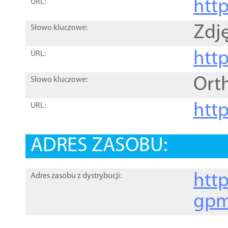
htt
URL:
Zdję
Słowo kluczowe:
htt
URL:
Ort
Słowo kluczowe:
http
URL:
ADRES ZASOBU:
http
Adres zasobu z dystrybucji:
gpm