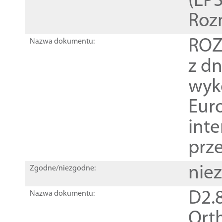
(EPS
Roz
ROZ
Nazwa dokumentu:
z dn
wyk
Euro
inte
prz
nie
Zgodne/niezgodne:
D2.8
Nazwa dokumentu:
Orth