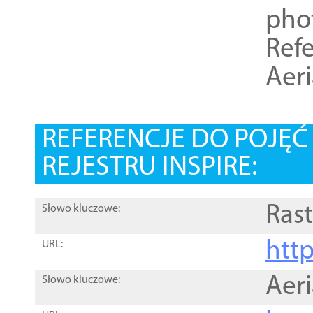
pho
Refe
Aer
REFERENCJE DO POJĘ
REJESTRU INSPIRE:
Rast
Słowo kluczowe:
htt
URL:
Aer
Słowo kluczowe: