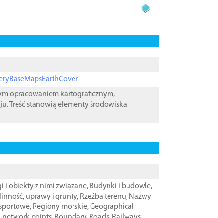
ageryBaseMapsEarthCover
wym opracowaniem kartograficznym,
ju. Treść stanowią elementy środowiska
i i obiekty z nimi związane
,
Budynki i budowle
,
linność, uprawy i grunty
,
Rzeźba terenu
,
Nazwy
nsportowe
,
Regiony morskie
,
Geographical
l network points
,
Boundary
,
Roads
,
Railways
,