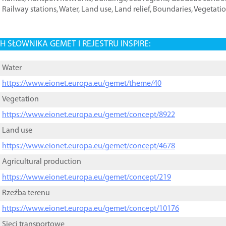
Railway stations
,
Water
,
Land use
,
Land relief
,
Boundaries
,
Vegetati
 SŁOWNIKA GEMET I REJESTRU INSPIRE:
Water
https://www.eionet.europa.eu/gemet/theme/40
Vegetation
https://www.eionet.europa.eu/gemet/concept/8922
Land use
https://www.eionet.europa.eu/gemet/concept/4678
Agricultural production
https://www.eionet.europa.eu/gemet/concept/219
Rzeźba terenu
https://www.eionet.europa.eu/gemet/concept/10176
Sieci transportowe