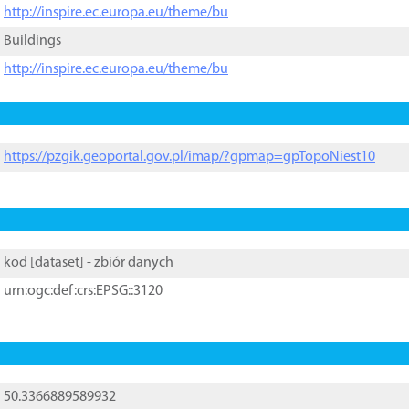
http://inspire.ec.europa.eu/theme/bu
Buildings
http://inspire.ec.europa.eu/theme/bu
https://pzgik.geoportal.gov.pl/imap/?gpmap=gpTopoNiest10
kod [
dataset
] - zbiór danych
urn:ogc:def:crs:EPSG::3120
50.3366889589932