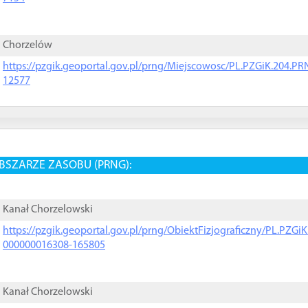
Chorzelów
https://pzgik.geoportal.gov.pl/prng/Miejscowosc/PL.PZGiK.204.
12577
BSZARZE ZASOBU (PRNG):
Kanał Chorzelowski
https://pzgik.geoportal.gov.pl/prng/ObiektFizjograficzny/PL.PZG
000000016308-165805
Kanał Chorzelowski