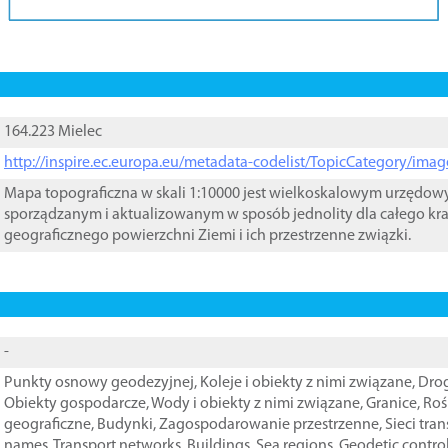
164.223 Mielec
http://inspire.ec.europa.eu/metadata-codelist/TopicCategory/im
Mapa topograficzna w skali 1:10000 jest wielkoskalowym urzędo
sporządzanym i aktualizowanym w sposób jednolity dla całego kra
geograficznego powierzchni Ziemi i ich przestrzenne związki.
-
Punkty osnowy geodezyjnej
,
Koleje i obiekty z nimi związane
,
Drog
Obiekty gospodarcze
,
Wody i obiekty z nimi związane
,
Granice
,
Roś
geograficzne
,
Budynki
,
Zagospodarowanie przestrzenne
,
Sieci tra
names
,
Transport networks
,
Buildings
,
Sea regions
,
Geodetic contro