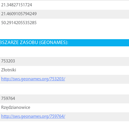
21.34827151724
21.4609105794249
50.2914205535285
BSZARZE ZASOBU (GEONAMES):
753203
Złotniki
http://sws.geonames.org/753203/
759764
Rzędzianowice
http://sws.geonames.org/759764/