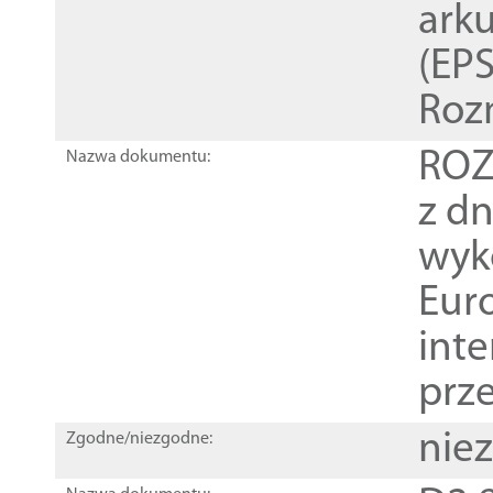
ark
(EPS
Roz
ROZ
Nazwa dokumentu:
z dn
wyk
Euro
inte
prz
nie
Zgodne/niezgodne: