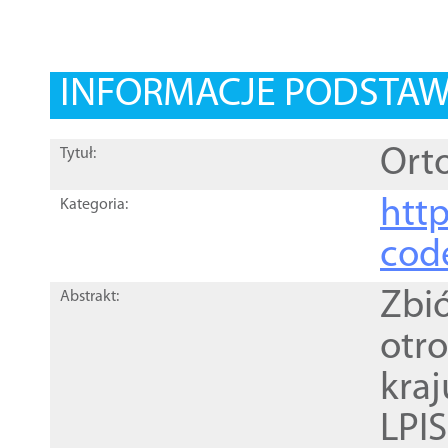
INFORMACJE PODSTA
Orto
Tytuł:
http
Kategoria:
cod
Zbi
Abstrakt:
otr
kra
LPI