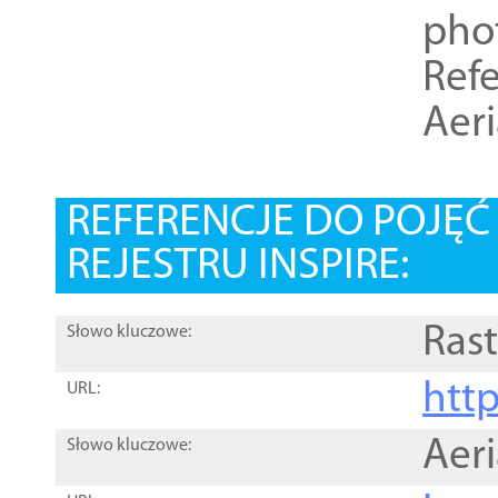
pho
Refe
Aer
REFERENCJE DO POJĘ
REJESTRU INSPIRE:
Rast
Słowo kluczowe:
htt
URL:
Aer
Słowo kluczowe: