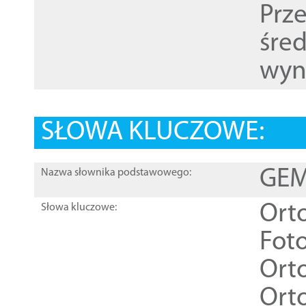
Prz
śre
wyn
SŁOWA KLUCZOWE:
GEME
Nazwa słownika podstawowego:
Ort
Słowa kluczowe:
Foto
Ort
Ort