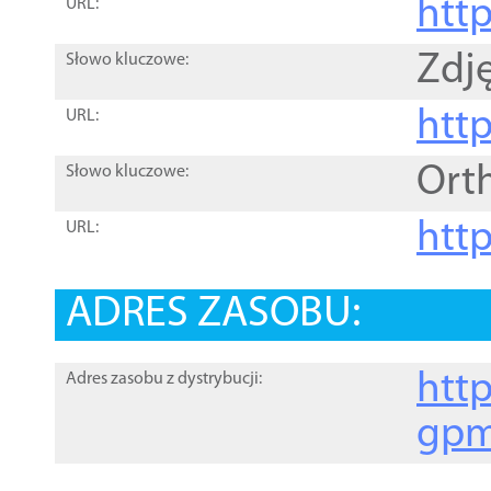
htt
URL:
Zdję
Słowo kluczowe:
htt
URL:
Ort
Słowo kluczowe:
http
URL:
ADRES ZASOBU:
http
Adres zasobu z dystrybucji:
gpm