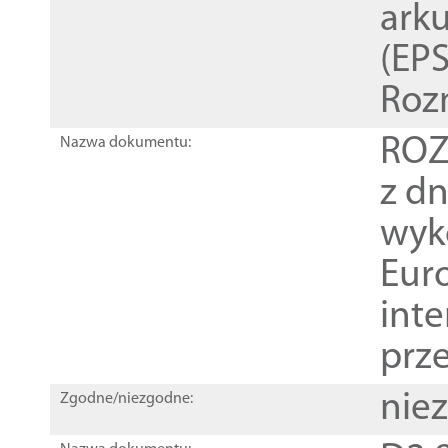
ark
(EPS
Roz
ROZ
Nazwa dokumentu:
z dn
wyk
Euro
inte
prz
nie
Zgodne/niezgodne: