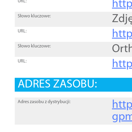
htt
URL:
Zdję
Słowo kluczowe:
htt
URL:
Ort
Słowo kluczowe:
http
URL:
ADRES ZASOBU:
http
Adres zasobu z dystrybucji:
gpm