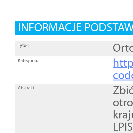
INFORMACJE PODSTA
Orto
Tytuł:
http
Kategoria:
cod
Zbi
Abstrakt:
otr
kra
LPI