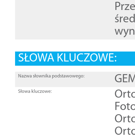
Prz
śre
wyn
SŁOWA KLUCZOWE:
GEME
Nazwa słownika podstawowego:
Ort
Słowa kluczowe:
Foto
Ort
Ort