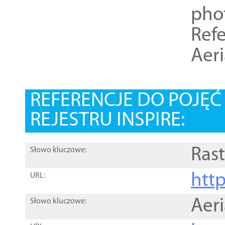
pho
Refe
Aer
REFERENCJE DO POJĘ
REJESTRU INSPIRE:
Rast
Słowo kluczowe:
htt
URL:
Aer
Słowo kluczowe: