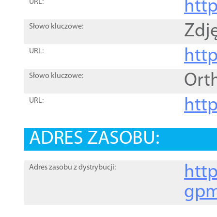
htt
URL:
Zdję
Słowo kluczowe:
htt
URL:
Ort
Słowo kluczowe:
http
URL:
ADRES ZASOBU:
http
Adres zasobu z dystrybucji:
gpm