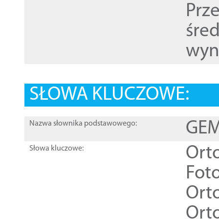
Prz
śre
wyn
SŁOWA KLUCZOWE:
GEME
Nazwa słownika podstawowego:
Ort
Słowa kluczowe:
Foto
Ort
Ort