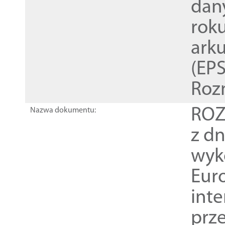
dan
rok
ark
(EPS
Roz
ROZ
Nazwa dokumentu:
z dn
wyk
Euro
inte
prz