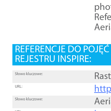
pho
Refe
Aer
REFERENCJE DO POJĘ
REJESTRU INSPIRE:
Rast
Słowo kluczowe:
htt
URL:
Aer
Słowo kluczowe: