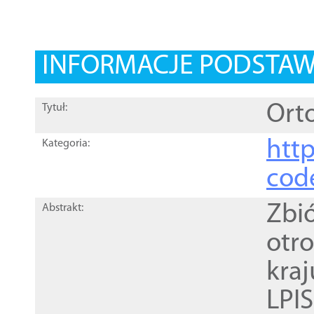
INFORMACJE PODSTA
Orto
Tytuł:
http
Kategoria:
cod
Zbi
Abstrakt:
otr
kra
LPI