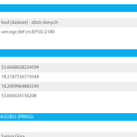
kod [
dataset
] - zbiór danych
urn:ogc:def:crs:EPSG::2180
53.6668658254599
18.2187536719344
18.2499964883549
53.645634156208
ASOBU (PRNG):
Sarnia Góra