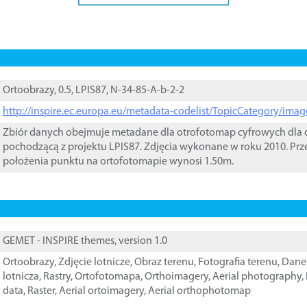
Ortoobrazy, 0.5, LPIS87, N-34-85-A-b-2-2
http://inspire.ec.europa.eu/metadata-codelist/TopicCategory/im
Zbiór danych obejmuje metadane dla otrofotomap cyfrowych dla o
pochodzącą z projektu LPIS87. Zdjęcia wykonane w roku 2010. Prz
położenia punktu na ortofotomapie wynosi 1.50m.
GEMET - INSPIRE themes, version 1.0
Ortoobrazy
,
Zdjęcie lotnicze
,
Obraz terenu
,
Fotografia terenu
,
Dane 
lotnicza
,
Rastry
,
Ortofotomapa
,
Orthoimagery
,
Aerial photography
,
data
,
Raster
,
Aerial ortoimagery
,
Aerial orthophotomap