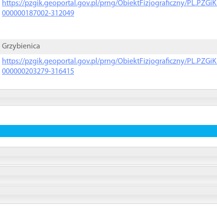
https://pzgik.geoportal.gov.pl/prng/ObiektFizjograficzny/PL.PZG
000000187002-312049
Grzybienica
https://pzgik.geoportal.gov.pl/prng/ObiektFizjograficzny/PL.PZG
000000203279-316415