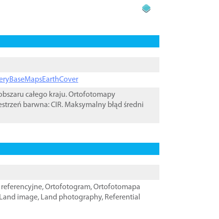
ageryBaseMapsEarthCover
bszaru całego kraju. Ortofotomapy
estrzeń barwna: CIR. Maksymalny błąd średni
referencyjne
,
Ortofotogram
,
Ortofotomapa
Land image
,
Land photography
,
Referential