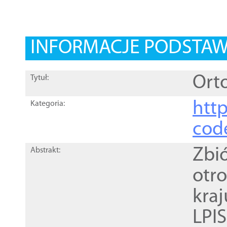
INFORMACJE PODSTA
Orto
Tytuł:
http
Kategoria:
cod
Zbi
Abstrakt:
otr
kra
LPI