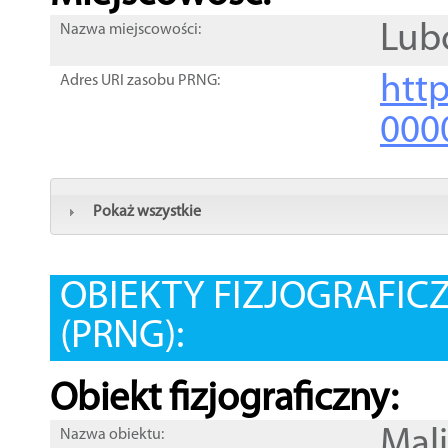
Lub
Nazwa miejscowości:
htt
Adres URI zasobu PRNG:
000
Pokaż wszystkie
OBIEKTY FIZJOGRAFIC
(PRNG):
Obiekt fizjograficzny:
Mal
Nazwa obiektu: