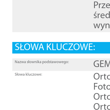
Prz
śre
wyn
SŁOWA KLUCZOWE:
GEME
Nazwa słownika podstawowego:
Ort
Słowa kluczowe:
Foto
Ort
Ort