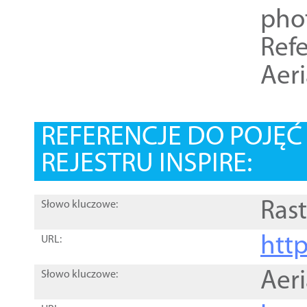
pho
Refe
Aer
REFERENCJE DO POJĘ
REJESTRU INSPIRE:
Rast
Słowo kluczowe:
htt
URL:
Aer
Słowo kluczowe: