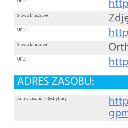
htt
URL:
Zdję
Słowo kluczowe:
htt
URL:
Ort
Słowo kluczowe:
http
URL:
ADRES ZASOBU:
http
Adres zasobu z dystrybucji:
gpm