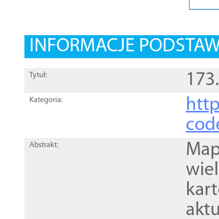
INFORMACJE PODSTA
173
Tytuł:
http
Kategoria:
cod
Mapa
Abstrakt:
wie
kar
akt