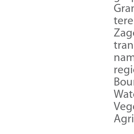
Gra
ter
Zag
tra
nam
reg
Bou
Wat
Veg
Agri