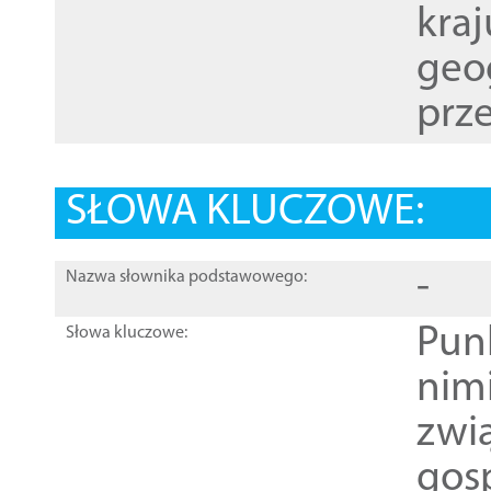
kraj
geog
prze
SŁOWA KLUCZOWE:
-
Nazwa słownika podstawowego:
Pun
Słowa kluczowe:
nim
zwi
gos