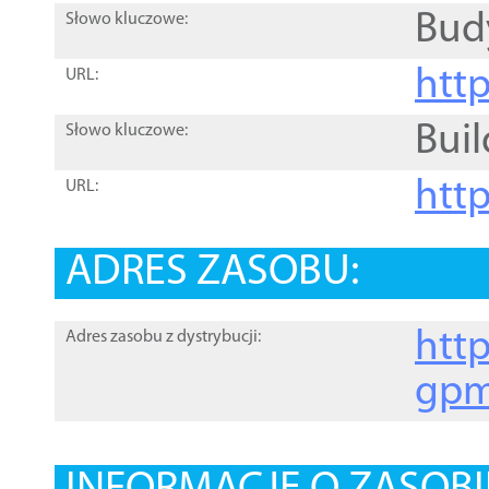
Bud
Słowo kluczowe:
htt
URL:
Buil
Słowo kluczowe:
htt
URL:
ADRES ZASOBU:
http
Adres zasobu z dystrybucji:
gpm