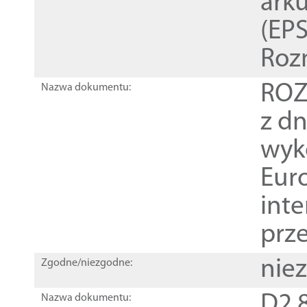
ark
(EPS
Roz
ROZ
Nazwa dokumentu:
z dn
wyk
Euro
inte
prz
nie
Zgodne/niezgodne:
D2.8
Nazwa dokumentu: