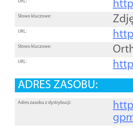
htt
URL:
Zdję
Słowo kluczowe:
htt
URL:
Ort
Słowo kluczowe:
http
URL:
ADRES ZASOBU:
http
Adres zasobu z dystrybucji:
gpm