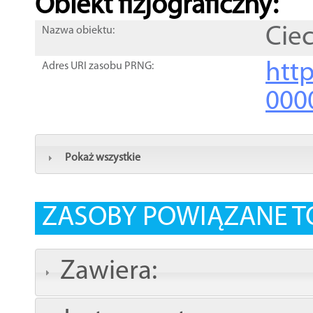
Obiekt fizjograficzny:
Ciec
Nazwa obiektu:
http
Adres URI zasobu PRNG:
000
Pokaż wszystkie
ZASOBY POWIĄZANE T
Zawiera: