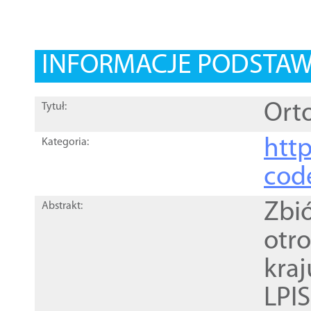
INFORMACJE PODSTA
Orto
Tytuł:
http
Kategoria:
cod
Zbi
Abstrakt:
otr
kra
LPI