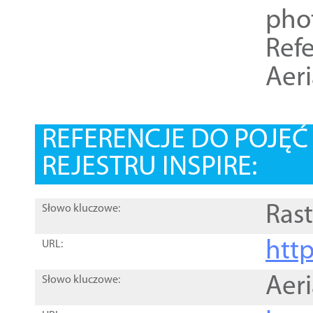
pho
Refe
Aer
REFERENCJE DO POJĘ
REJESTRU INSPIRE:
Rast
Słowo kluczowe:
htt
URL:
Aer
Słowo kluczowe: