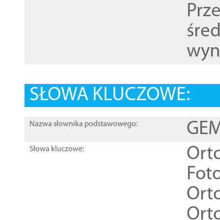
Prz
śre
wyn
SŁOWA KLUCZOWE:
GEME
Nazwa słownika podstawowego:
Ort
Słowa kluczowe:
Foto
Ort
Ort