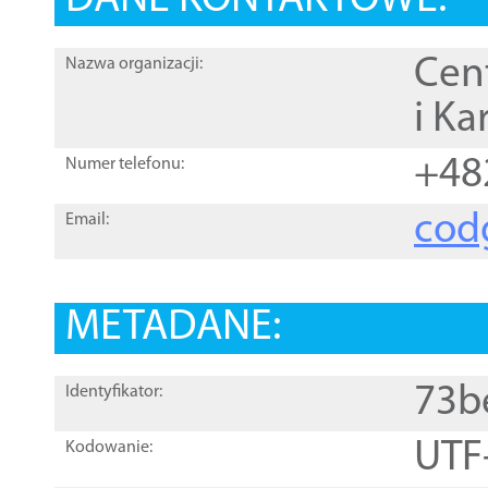
DANE KONTAKTOWE:
Cen
Nazwa organizacji:
i Ka
+48
Numer telefonu:
cod
Email:
METADANE:
73b
Identyfikator:
UTF
Kodowanie: