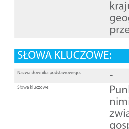
kraj
geog
prze
SŁOWA KLUCZOWE:
-
Nazwa słownika podstawowego:
Pun
Słowa kluczowe:
nim
zwi
gos