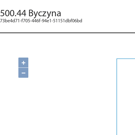
500.44 Byczyna
73be4d71-f705-446f-94e1-51151dbf06bd
+
−