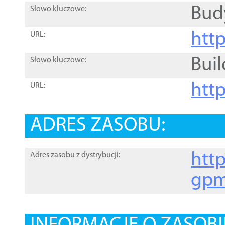
Bud
Słowo kluczowe:
htt
URL:
Buil
Słowo kluczowe:
htt
URL:
ADRES ZASOBU:
http
Adres zasobu z dystrybucji:
gpm