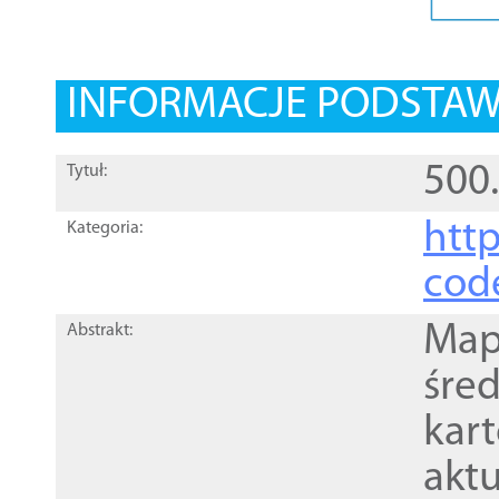
INFORMACJE PODSTA
500
Tytuł:
http
Kategoria:
cod
Mapa
Abstrakt:
śre
kar
akt