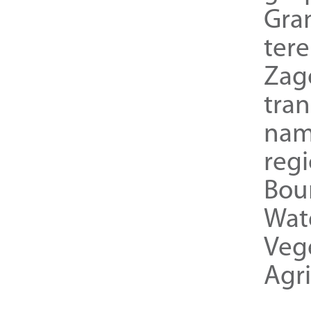
Gra
ter
Zag
tra
nam
reg
Bou
Wat
Veg
Agri