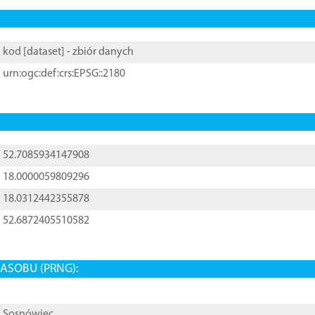
kod [
dataset
] - zbiór danych
urn:ogc:def:crs:EPSG::2180
52.7085934147908
18.0000059809296
18.0312442355878
52.6872405510582
ASOBU (PRNG):
Sosnówiec