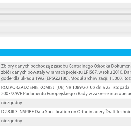
Zbiory danych pochodzą z zasobu Centralnego Ośrodka Dokumentacj
zbiór danych powstały w ramach projektu LPIS87, w roku 2010. D
godeł dla układu 1992 (EPSG:2180). Moduł archiwizacji: 1:5000. Ro
ROZPORZĄDZENIE KOMISJI (UE) NR 1089/2010 z dnia 23 listopada 
2007/2/WE Parlamentu Europejskiego i Rady w zakresie interopera
niezgodny
D2.8.III.3 INSPIRE Data Specification on Orthoimagery ֠Draft Techni
niezgodny