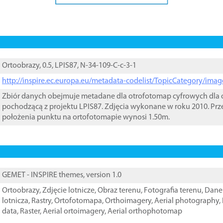
Ortoobrazy, 0.5, LPIS87, N-34-109-C-c-3-1
http://inspire.ec.europa.eu/metadata-codelist/TopicCategory/im
Zbiór danych obejmuje metadane dla otrofotomap cyfrowych dla o
pochodzącą z projektu LPIS87. Zdjęcia wykonane w roku 2010. Prz
położenia punktu na ortofotomapie wynosi 1.50m.
GEMET - INSPIRE themes, version 1.0
Ortoobrazy
,
Zdjęcie lotnicze
,
Obraz terenu
,
Fotografia terenu
,
Dane 
lotnicza
,
Rastry
,
Ortofotomapa
,
Orthoimagery
,
Aerial photography
,
data
,
Raster
,
Aerial ortoimagery
,
Aerial orthophotomap