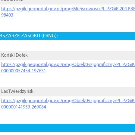
https://pzgik.geoportal.gov.pl/prng/Miejscowosc/PL.PZGiK.204.
98403
BSZARZE ZASOBU (PRNG):
Koński Dołek
https://pzgik.geoportal.gov.pl/prng/ObiektFizjograficzny/PL.PZG
000000057454-197631
Las Twierdzyński
https://pzgik.geoportal.gov.pl/prng/ObiektFizjograficzny/PL.PZG
000000141953-269084