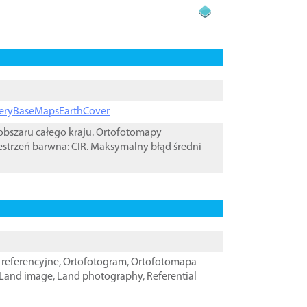
ageryBaseMapsEarthCover
bszaru całego kraju. Ortofotomapy
estrzeń barwna: CIR. Maksymalny błąd średni
referencyjne
,
Ortofotogram
,
Ortofotomapa
Land image
,
Land photography
,
Referential