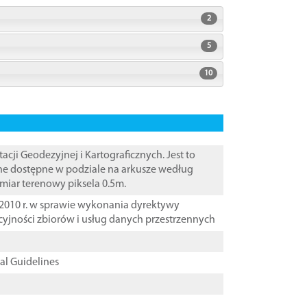
2
5
10
i Geodezyjnej i Kartograficznych. Jest to
ane dostępne w podziale na arkusze według
zmiar terenowy piksela 0.5m.
2010 r. w sprawie wykonania dyrektywy
cyjności zbiorów i usług danych przestrzennych
cal Guidelines