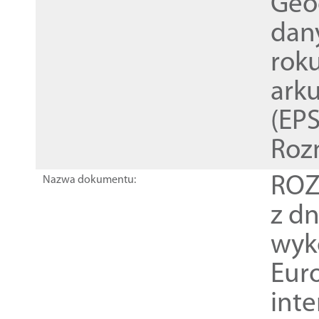
Geod
dan
rok
ark
(EPS
Roz
ROZ
Nazwa dokumentu:
z dn
wyk
Euro
inte