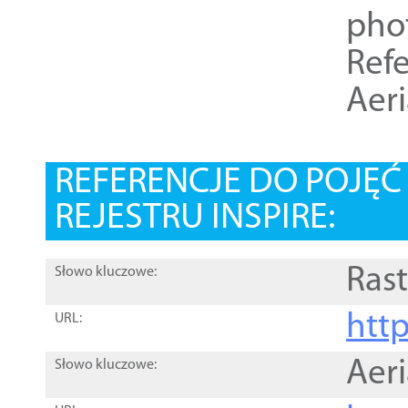
pho
Refe
Aer
REFERENCJE DO POJĘ
REJESTRU INSPIRE:
Rast
Słowo kluczowe:
htt
URL:
Aer
Słowo kluczowe: