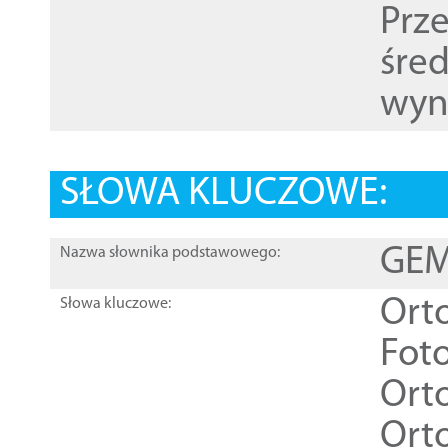
Prz
śre
wyn
SŁOWA KLUCZOWE:
GEME
Nazwa słownika podstawowego:
Ort
Słowa kluczowe:
Foto
Ort
Ort