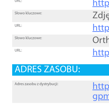
htt
URL:
Zdję
Słowo kluczowe:
htt
URL:
Ort
Słowo kluczowe:
http
URL:
ADRES ZASOBU:
http
Adres zasobu z dystrybucji:
gpm