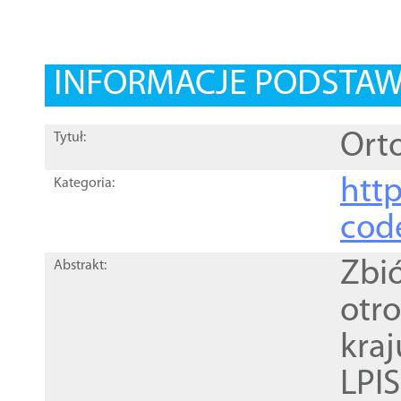
INFORMACJE PODSTA
Orto
Tytuł:
http
Kategoria:
cod
Zbi
Abstrakt:
otr
kra
LPI