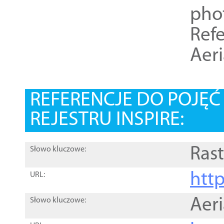
pho
Refe
Aer
REFERENCJE DO POJĘ
REJESTRU INSPIRE:
Rast
Słowo kluczowe:
htt
URL:
Aer
Słowo kluczowe: