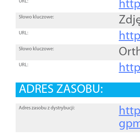
htt
URL:
Zdję
Słowo kluczowe:
htt
URL:
Ort
Słowo kluczowe:
http
URL:
ADRES ZASOBU:
http
Adres zasobu z dystrybucji:
gpm