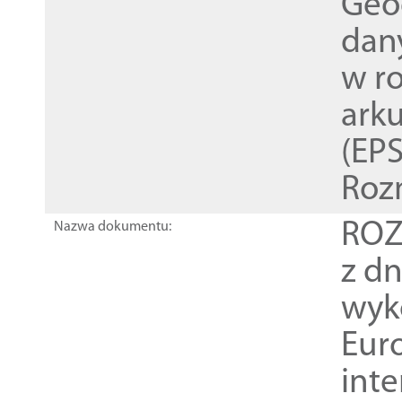
Geod
dan
w r
ark
(EPS
Roz
ROZ
Nazwa dokumentu:
z dn
wyk
Euro
inte