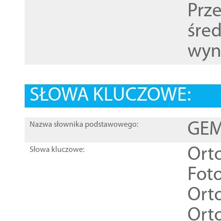
Prz
śre
wyn
SŁOWA KLUCZOWE:
GEME
Nazwa słownika podstawowego:
Ort
Słowa kluczowe:
Foto
Ort
Ort