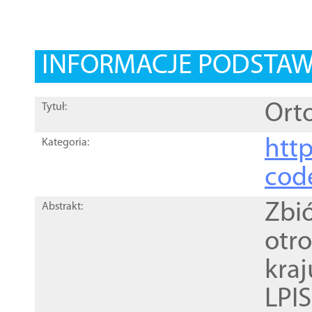
INFORMACJE PODSTA
Orto
Tytuł:
http
Kategoria:
cod
Zbi
Abstrakt:
otr
kra
LPI