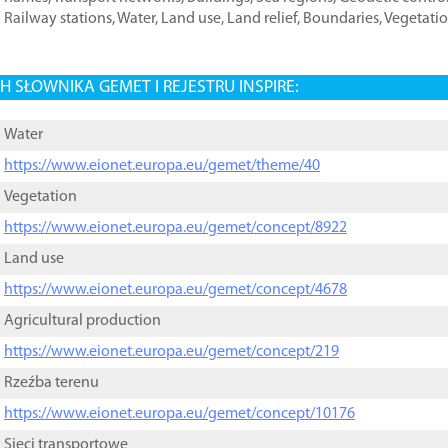
Railway stations
,
Water
,
Land use
,
Land relief
,
Boundaries
,
Vegetati
 SŁOWNIKA GEMET I REJESTRU INSPIRE:
Water
https://www.eionet.europa.eu/gemet/theme/40
Vegetation
https://www.eionet.europa.eu/gemet/concept/8922
Land use
https://www.eionet.europa.eu/gemet/concept/4678
Agricultural production
https://www.eionet.europa.eu/gemet/concept/219
Rzeźba terenu
https://www.eionet.europa.eu/gemet/concept/10176
Sieci transportowe