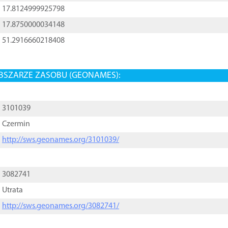
17.8124999925798
17.8750000034148
51.2916660218408
BSZARZE ZASOBU (GEONAMES):
3101039
Czermin
http://sws.geonames.org/3101039/
3082741
Utrata
http://sws.geonames.org/3082741/