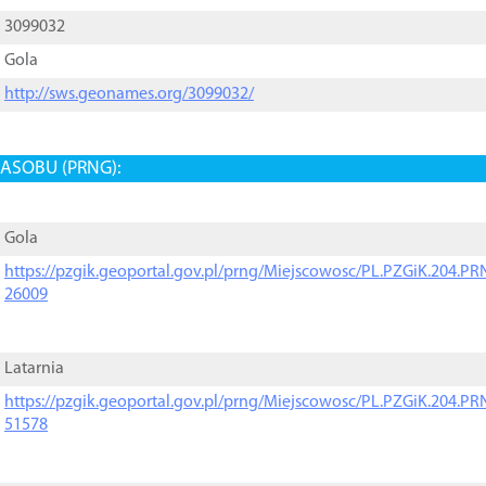
3099032
Gola
http://sws.geonames.org/3099032/
ASOBU (PRNG):
Gola
https://pzgik.geoportal.gov.pl/prng/Miejscowosc/PL.PZGiK.204.
26009
Latarnia
https://pzgik.geoportal.gov.pl/prng/Miejscowosc/PL.PZGiK.204.
51578