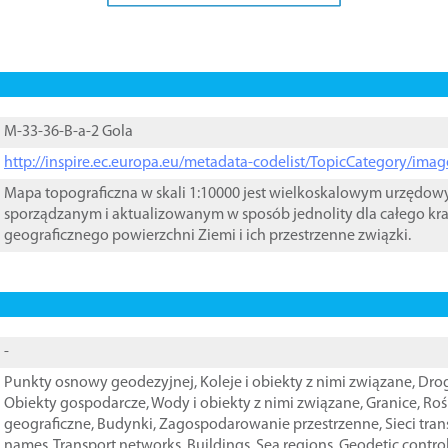
M-33-36-B-a-2 Gola
http://inspire.ec.europa.eu/metadata-codelist/TopicCategory/im
Mapa topograficzna w skali 1:10000 jest wielkoskalowym urzędo
sporządzanym i aktualizowanym w sposób jednolity dla całego kra
geograficznego powierzchni Ziemi i ich przestrzenne związki.
-
Punkty osnowy geodezyjnej
,
Koleje i obiekty z nimi związane
,
Drog
Obiekty gospodarcze
,
Wody i obiekty z nimi związane
,
Granice
,
Roś
geograficzne
,
Budynki
,
Zagospodarowanie przestrzenne
,
Sieci tra
names
,
Transport networks
,
Buildings
,
Sea regions
,
Geodetic contro