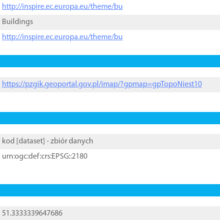
http://inspire.ec.europa.eu/theme/bu
Buildings
http://inspire.ec.europa.eu/theme/bu
https://pzgik.geoportal.gov.pl/imap/?gpmap=gpTopoNiest10
kod [
dataset
] - zbiór danych
urn:ogc:def:crs:EPSG::2180
51.3333339647686