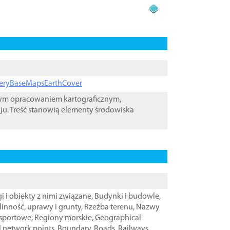
ageryBaseMapsEarthCover
wym opracowaniem kartograficznym,
ju. Treść stanowią elementy środowiska
i i obiekty z nimi związane
,
Budynki i budowle
,
linność, uprawy i grunty
,
Rzeźba terenu
,
Nazwy
nsportowe
,
Regiony morskie
,
Geographical
l network points
,
Boundary
,
Roads
,
Railways
,