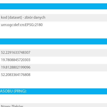
kod [
dataset
] - zbiór danych
urn:ogc:def:crs:EPSG::2180
52.2291633748307
19.7808845720303
19.8128802199096
52.2083364176808
ASOBU (PRNG):
Nowy Złaków