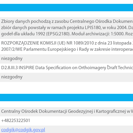
Zbiory danych pochodzą z zasobu Centralnego Ośrodka Dokumentacj
zbiór danych powstały w ramach projektu LPIS180, w roku 2004. 
godeł dla układu 1992 (EPSG:2180). Moduł archiwizacji: 1:5000. Ro
ROZPORZĄDZENIE KOMISJI (UE) NR 1089/2010 z dnia 23 listopada 
2007/2/WE Parlamentu Europejskiego i Rady w zakresie interopera
niezgodny
D2.8.III.3 INSPIRE Data Specification on Orthoimagery ֠Draft Techni
niezgodny
Centralny Ośrodek Dokumentacji Geodezyjnej i Kartograficznej w
+48225322501
codgik@codgik.gov.pl