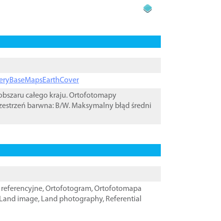
ageryBaseMapsEarthCover
bszaru całego kraju. Ortofotomapy
zestrzeń barwna: B/W. Maksymalny błąd średni
referencyjne
,
Ortofotogram
,
Ortofotomapa
Land image
,
Land photography
,
Referential