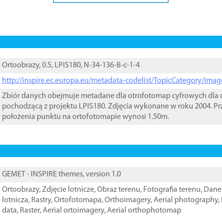
Ortoobrazy, 0.5, LPIS180, N-34-136-B-c-1-4
http://inspire.ec.europa.eu/metadata-codelist/TopicCategory/im
Zbiór danych obejmuje metadane dla otrofotomap cyfrowych dla o
pochodzącą z projektu LPIS180. Zdjęcia wykonane w roku 2004. Pr
położenia punktu na ortofotomapie wynosi 1.50m.
GEMET - INSPIRE themes, version 1.0
Ortoobrazy
,
Zdjęcie lotnicze
,
Obraz terenu
,
Fotografia terenu
,
Dane 
lotnicza
,
Rastry
,
Ortofotomapa
,
Orthoimagery
,
Aerial photography
,
data
,
Raster
,
Aerial ortoimagery
,
Aerial orthophotomap