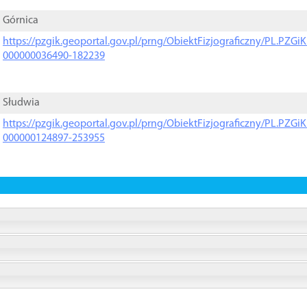
Górnica
https://pzgik.geoportal.gov.pl/prng/ObiektFizjograficzny/PL.PZG
000000036490-182239
Słudwia
https://pzgik.geoportal.gov.pl/prng/ObiektFizjograficzny/PL.PZG
000000124897-253955