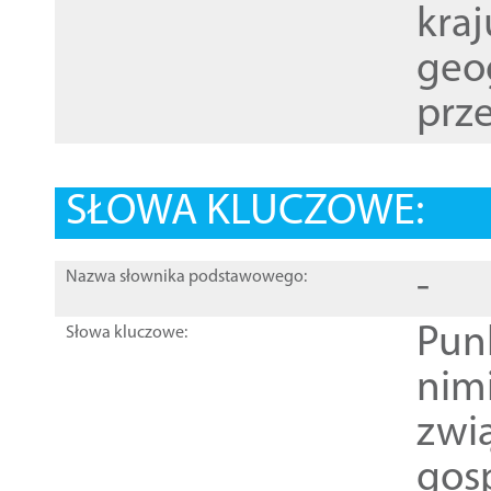
kraj
geog
prze
SŁOWA KLUCZOWE:
-
Nazwa słownika podstawowego:
Pun
Słowa kluczowe:
nim
zwi
gos