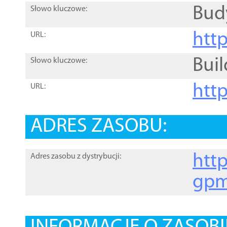
Bud
Słowo kluczowe:
htt
URL:
Buil
Słowo kluczowe:
htt
URL:
ADRES ZASOBU:
http
Adres zasobu z dystrybucji:
gpm