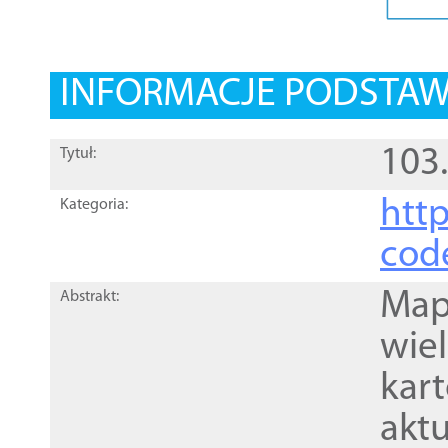
INFORMACJE PODSTA
103
Tytuł:
http
Kategoria:
cod
Mapa
Abstrakt:
wie
kar
akt