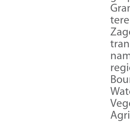
Gra
ter
Zag
tra
nam
reg
Bou
Wat
Veg
Agri