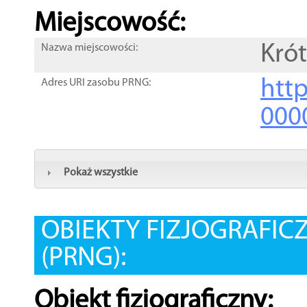
Miejscowość:
Kró
Nazwa miejscowości:
htt
Adres URI zasobu PRNG:
000
Pokaż wszystkie
OBIEKTY FIZJOGRAFIC
(PRNG):
Obiekt fizjograficzny: