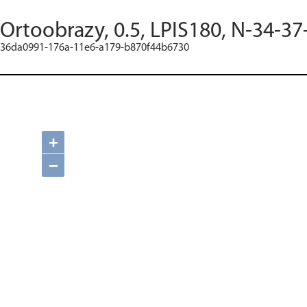
Ortoobrazy, 0.5, LPIS180, N-34-37
36da0991-176a-11e6-a179-b870f44b6730
+
−