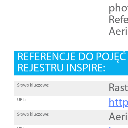
pho
Refe
Aer
REFERENCJE DO POJĘ
REJESTRU INSPIRE:
Rast
Słowo kluczowe:
htt
URL:
Aer
Słowo kluczowe: