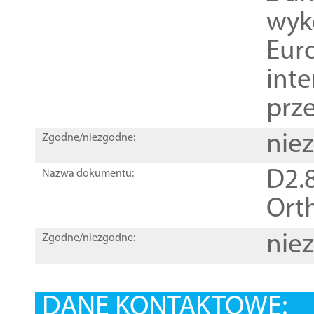
wyk
Euro
inte
prz
nie
Zgodne/niezgodne:
D2.8
Nazwa dokumentu:
Orth
nie
Zgodne/niezgodne:
DANE KONTAKTOWE: