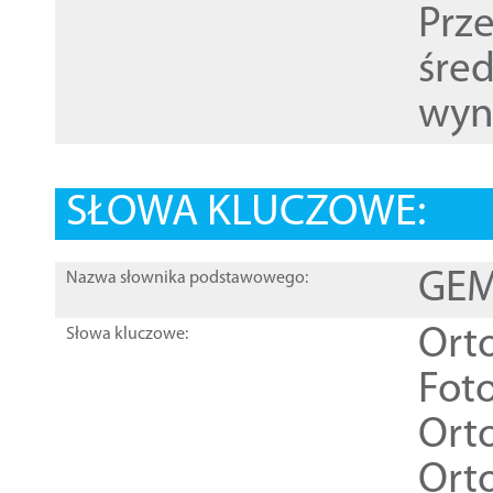
Prz
śre
wyn
SŁOWA KLUCZOWE:
GEME
Nazwa słownika podstawowego:
Ort
Słowa kluczowe:
Foto
Ort
Ort