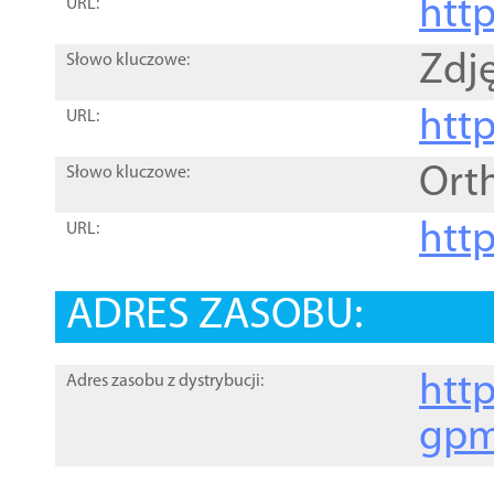
htt
URL:
Zdję
Słowo kluczowe:
htt
URL:
Ort
Słowo kluczowe:
http
URL:
ADRES ZASOBU:
http
Adres zasobu z dystrybucji:
gpm