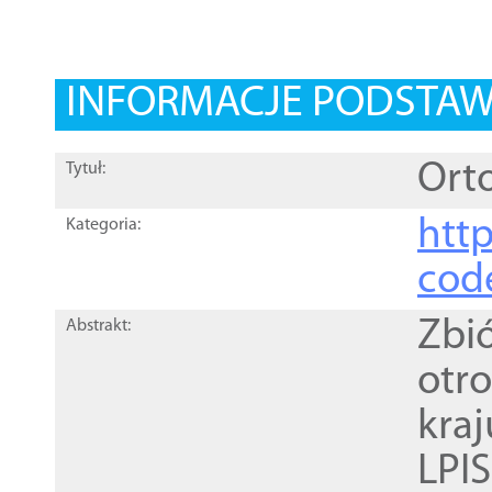
INFORMACJE PODSTA
Orto
Tytuł:
http
Kategoria:
cod
Zbi
Abstrakt:
otr
kra
LPI