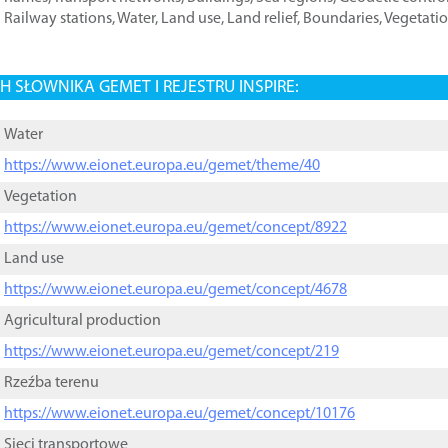
Railway stations
,
Water
,
Land use
,
Land relief
,
Boundaries
,
Vegetati
 SŁOWNIKA GEMET I REJESTRU INSPIRE:
Water
https://www.eionet.europa.eu/gemet/theme/40
Vegetation
https://www.eionet.europa.eu/gemet/concept/8922
Land use
https://www.eionet.europa.eu/gemet/concept/4678
Agricultural production
https://www.eionet.europa.eu/gemet/concept/219
Rzeźba terenu
https://www.eionet.europa.eu/gemet/concept/10176
Sieci transportowe