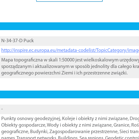
N-34-37-D Puck
http://inspire.ec.europa.eu/metadata-codelist/TopicCategory/im
Mapa topograficzna w skali 1:50000 jest wielkoskalowym urzędo
sporządzanym i aktualizowanym w sposób jednolity dla całego kra
geograficznego powierzchni Ziemi i ich przestrzenne związki.
-
Punkty osnowy geodezyjnej
,
Koleje i obiekty z nimi związane
,
Drog
Obiekty gospodarcze
,
Wody i obiekty z nimi związane
,
Granice
,
Roś
geograficzne
,
Budynki
,
Zagospodarowanie przestrzenne
,
Sieci tra
names
,
Transport networks
,
Buildings
,
Sea regions
,
Geodetic contro