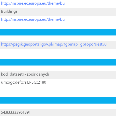
http://inspire.ec.europa.eu/theme/bu
Buildings
http://inspire.ec.europa.eu/theme/bu
https://pzgik.geoportal.gov.pl/imap/?gpmap=gpTopoNiest50
kod [
dataset
] - zbiór danych
urn:ogc:def:crs:EPSG::2180
54.833333961391