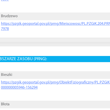
Brudzewo
https://pzgik.geoportal.gov.pl/prng/Miejscowosc/PL.PZGiK.204.
7978
BSZARZE ZASOBU (PRNG):
Bieszki
https://pzgik.geoportal.gov.pl/prng/ObiektFizjograficzny/PL.PZG
000000005946-156294
Błota