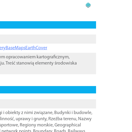
ageryBaseMapsEarthCover
wym opracowaniem kartograficznym,
ju. Treść stanowią elementy środowiska
i i obiekty z nimi związane
,
Budynki i budowle
,
linność, uprawy i grunty
,
Rzeźba terenu
,
Nazwy
nsportowe
,
Regiony morskie
,
Geographical
l network points
,
Boundary
,
Roads
,
Railways
,