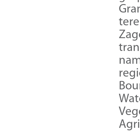
Gra
ter
Zag
tra
nam
reg
Bou
Wat
Veg
Agri