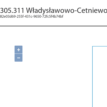
305.311 Władysławowo-Cetniew
82e03d69-255f-431c-9650-72fc5f4b74bf
+
−