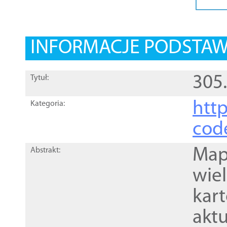
INFORMACJE PODSTA
305
Tytuł:
http
Kategoria:
cod
Mapa
Abstrakt:
wie
kar
akt