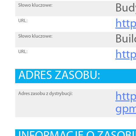
Bud
Słowo kluczowe:
htt
URL:
Buil
Słowo kluczowe:
htt
URL:
ADRES ZASOBU:
http
Adres zasobu z dystrybucji:
gpm