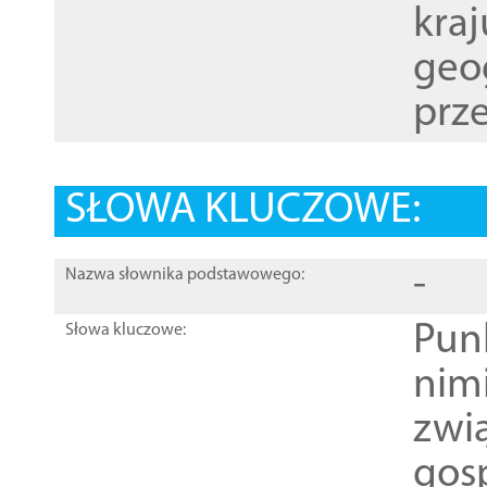
kraj
geog
prze
SŁOWA KLUCZOWE:
-
Nazwa słownika podstawowego:
Pun
Słowa kluczowe:
nim
zwi
gos