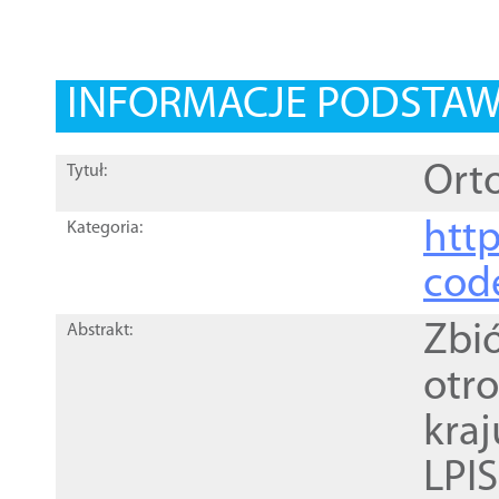
INFORMACJE PODSTA
Orto
Tytuł:
http
Kategoria:
cod
Zbi
Abstrakt:
otr
kra
LPI