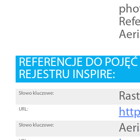
pho
Refe
Aer
REFERENCJE DO POJĘ
REJESTRU INSPIRE:
Rast
Słowo kluczowe:
htt
URL:
Aer
Słowo kluczowe: