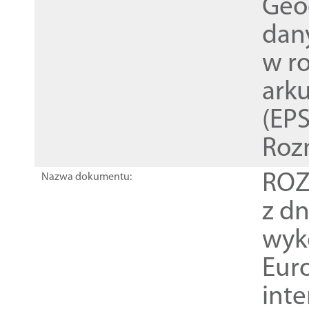
Geod
dan
w r
ark
(EPS
Roz
ROZ
Nazwa dokumentu:
z dn
wyk
Euro
inte