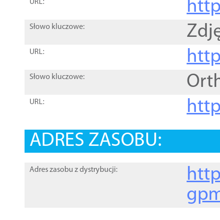
htt
URL:
Zdję
Słowo kluczowe:
htt
URL:
Ort
Słowo kluczowe:
http
URL:
ADRES ZASOBU:
http
Adres zasobu z dystrybucji:
gpm