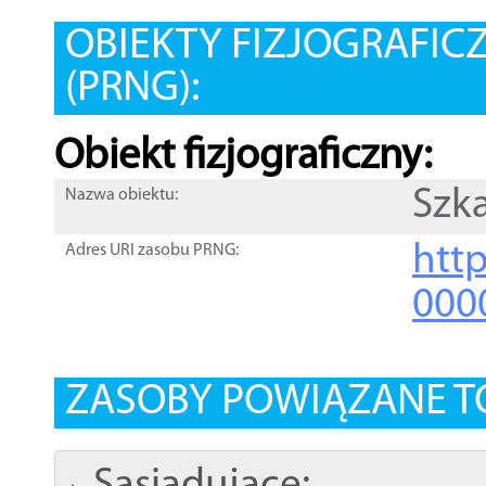
OBIEKTY FIZJOGRAFIC
(PRNG):
Obiekt fizjograficzny:
Szk
Nazwa obiektu:
http
Adres URI zasobu PRNG:
000
ZASOBY POWIĄZANE T