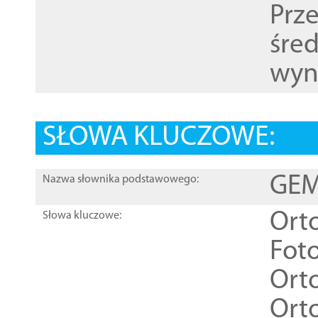
Prz
śre
wyn
SŁOWA KLUCZOWE:
GEME
Nazwa słownika podstawowego:
Ort
Słowa kluczowe:
Foto
Ort
Ort