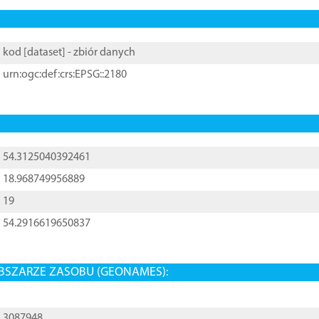
kod [
dataset
] - zbiór danych
urn:ogc:def:crs:EPSG::2180
54.3125040392461
18.968749956889
19
54.2916619650837
BSZARZE ZASOBU (GEONAMES):
3087948