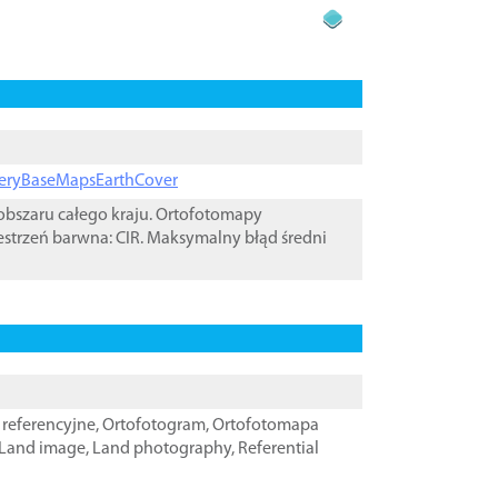
ageryBaseMapsEarthCover
bszaru całego kraju. Ortofotomapy
estrzeń barwna: CIR. Maksymalny błąd średni
referencyjne
,
Ortofotogram
,
Ortofotomapa
Land image
,
Land photography
,
Referential