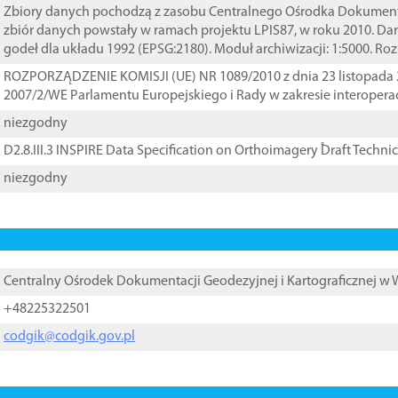
Zbiory danych pochodzą z zasobu Centralnego Ośrodka Dokumentacj
zbiór danych powstały w ramach projektu LPIS87, w roku 2010. D
godeł dla układu 1992 (EPSG:2180). Moduł archiwizacji: 1:5000. Ro
ROZPORZĄDZENIE KOMISJI (UE) NR 1089/2010 z dnia 23 listopada 
2007/2/WE Parlamentu Europejskiego i Rady w zakresie interopera
niezgodny
D2.8.III.3 INSPIRE Data Specification on Orthoimagery ֠Draft Techni
niezgodny
Centralny Ośrodek Dokumentacji Geodezyjnej i Kartograficznej w
+48225322501
codgik@codgik.gov.pl