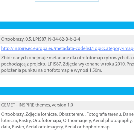
Ortoobrazy, 0.5, LPIS87, N-34-62-B-b-2-4
http://inspire.ec.europa.eu/metadata-codelist/TopicCategory/im
Zbiór danych obejmuje metadane dla otrofotomap cyfrowych dla o
pochodzącą z projektu LPIS87. Zdjęcia wykonane w roku 2010. Prz
położenia punktu na ortofotomapie wynosi 1.50m.
GEMET - INSPIRE themes, version 1.0
Ortoobrazy
,
Zdjęcie lotnicze
,
Obraz terenu
,
Fotografia terenu
,
Dane 
lotnicza
,
Rastry
,
Ortofotomapa
,
Orthoimagery
,
Aerial photography
,
data
,
Raster
,
Aerial ortoimagery
,
Aerial orthophotomap