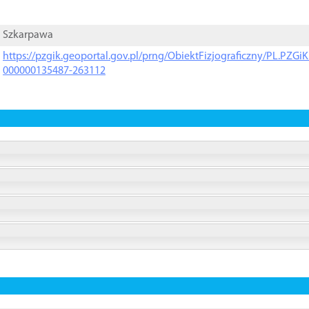
Szkarpawa
https://pzgik.geoportal.gov.pl/prng/ObiektFizjograficzny/PL.PZG
000000135487-263112