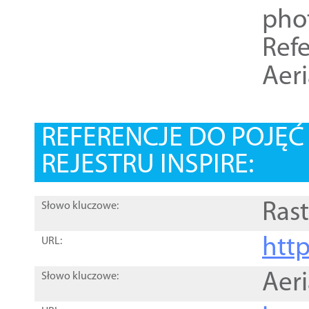
pho
Refe
Aer
REFERENCJE DO POJĘ
REJESTRU INSPIRE:
Rast
Słowo kluczowe:
htt
URL:
Aer
Słowo kluczowe: