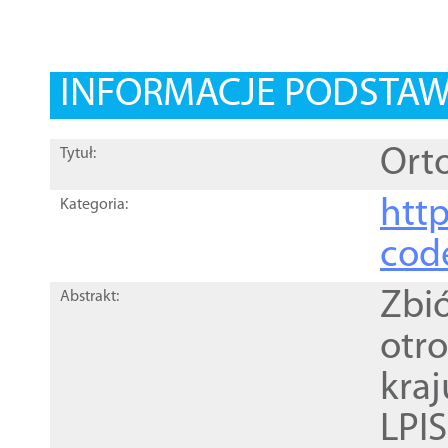
INFORMACJE PODSTA
Orto
Tytuł:
http
Kategoria:
cod
Zbi
Abstrakt:
otr
kra
LPI