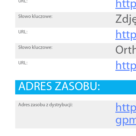
htt
URL:
Zdję
Słowo kluczowe:
htt
URL:
Ort
Słowo kluczowe:
http
URL:
ADRES ZASOBU:
http
Adres zasobu z dystrybucji:
gpm