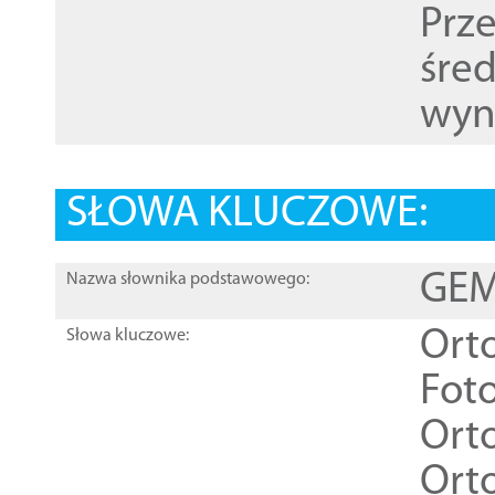
Prz
śre
wyn
SŁOWA KLUCZOWE:
GEME
Nazwa słownika podstawowego:
Ort
Słowa kluczowe:
Foto
Ort
Ort