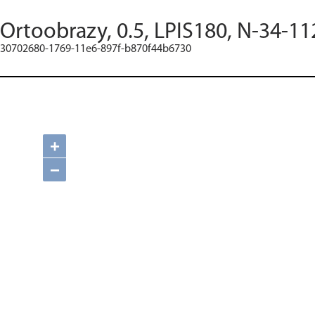
Ortoobrazy, 0.5, LPIS180, N-34-11
30702680-1769-11e6-897f-b870f44b6730
+
−