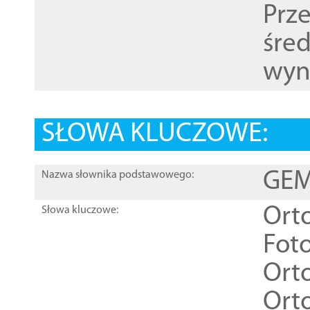
Prz
śre
wyn
SŁOWA KLUCZOWE:
GEME
Nazwa słownika podstawowego:
Ort
Słowa kluczowe:
Foto
Ort
Ort