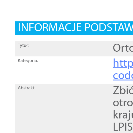
INFORMACJE PODSTA
Orto
Tytuł:
http
Kategoria:
cod
Zbi
Abstrakt:
otr
kra
LPI