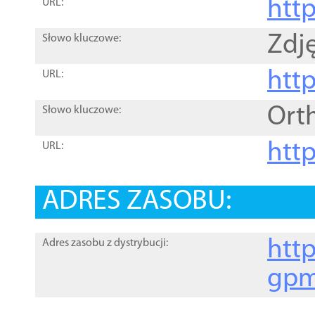
htt
URL:
Zdję
Słowo kluczowe:
htt
URL:
Ort
Słowo kluczowe:
http
URL:
ADRES ZASOBU:
http
Adres zasobu z dystrybucji:
gpm