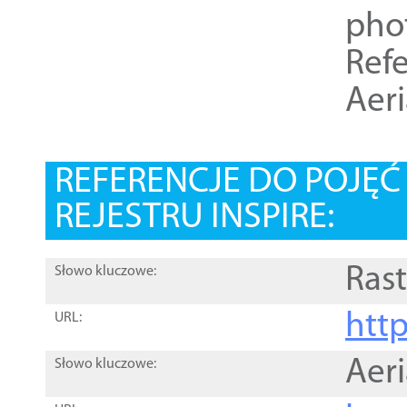
pho
Refe
Aer
REFERENCJE DO POJĘ
REJESTRU INSPIRE:
Rast
Słowo kluczowe:
htt
URL:
Aer
Słowo kluczowe: