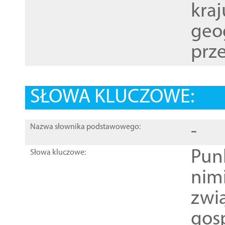
kraj
geog
prze
SŁOWA KLUCZOWE:
-
Nazwa słownika podstawowego:
Pun
Słowa kluczowe:
nim
zwi
gos