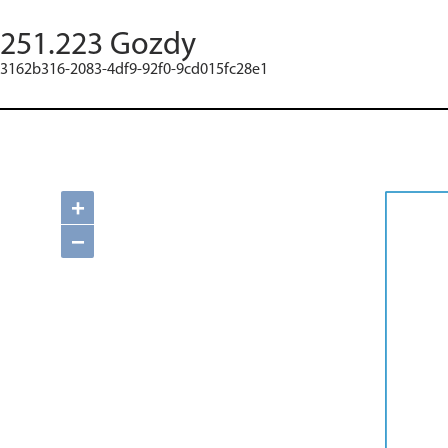
251.223 Gozdy
3162b316-2083-4df9-92f0-9cd015fc28e1
+
−