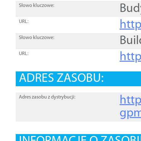
Bud
Słowo kluczowe:
htt
URL:
Buil
Słowo kluczowe:
htt
URL:
ADRES ZASOBU:
http
Adres zasobu z dystrybucji:
gpm