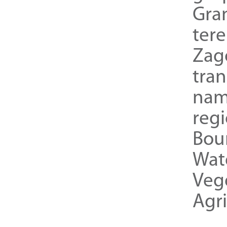
Gra
ter
Zag
tra
nam
reg
Bou
Wat
Veg
Agri