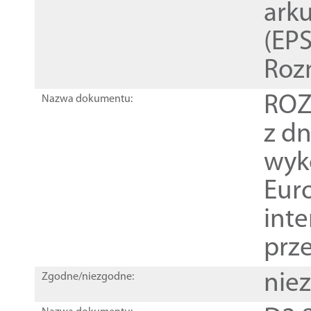
ark
(EPS
Roz
ROZ
Nazwa dokumentu:
z dn
wyk
Euro
inte
prz
nie
Zgodne/niezgodne: