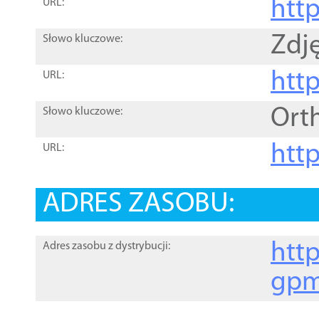
htt
URL:
Zdję
Słowo kluczowe:
htt
URL:
Ort
Słowo kluczowe:
http
URL:
ADRES ZASOBU:
http
Adres zasobu z dystrybucji:
gpm