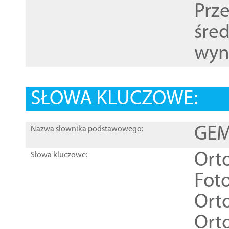
Prz
śre
wyn
SŁOWA KLUCZOWE:
GEME
Nazwa słownika podstawowego:
Ort
Słowa kluczowe:
Foto
Ort
Ort