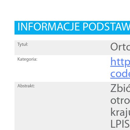
INFORMACJE PODSTA
Orto
Tytuł:
http
Kategoria:
cod
Zbi
Abstrakt:
otr
kra
LPI