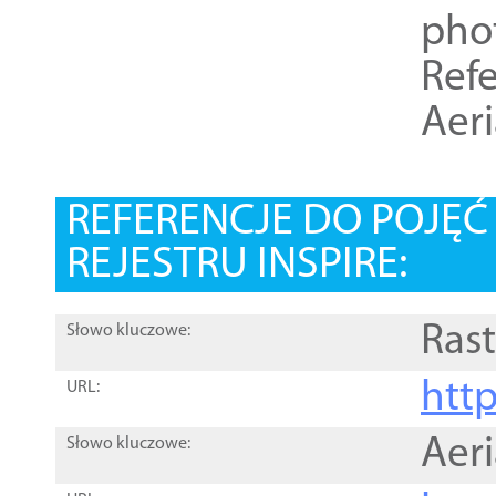
pho
Refe
Aer
REFERENCJE DO POJĘ
REJESTRU INSPIRE:
Rast
Słowo kluczowe:
htt
URL:
Aer
Słowo kluczowe: