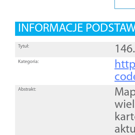
INFORMACJE PODSTA
146.
Tytuł:
http
Kategoria:
cod
Mapa
Abstrakt:
wie
kar
akt