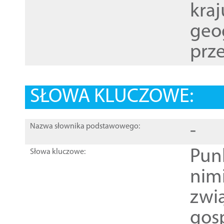
kraj
geog
prze
SŁOWA KLUCZOWE:
-
Nazwa słownika podstawowego:
Pun
Słowa kluczowe:
nim
zwi
gos