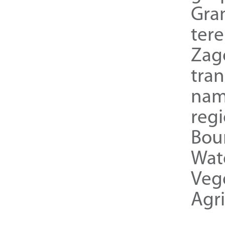
Gra
ter
Zag
tra
nam
reg
Bou
Wat
Veg
Agri