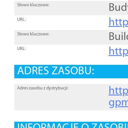
Bud
Słowo kluczowe:
htt
URL:
Buil
Słowo kluczowe:
htt
URL:
ADRES ZASOBU:
http
Adres zasobu z dystrybucji:
gpm