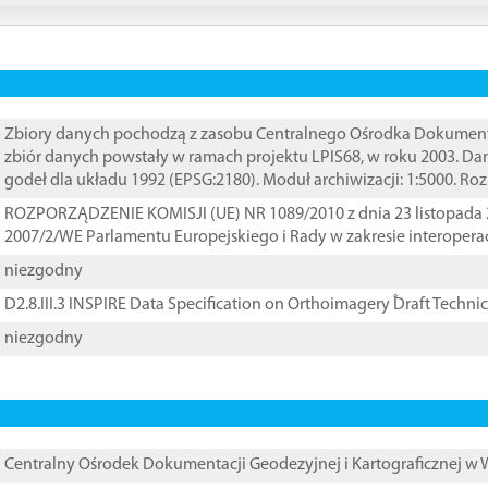
Zbiory danych pochodzą z zasobu Centralnego Ośrodka Dokumentacj
zbiór danych powstały w ramach projektu LPIS68, w roku 2003. D
godeł dla układu 1992 (EPSG:2180). Moduł archiwizacji: 1:5000. Ro
ROZPORZĄDZENIE KOMISJI (UE) NR 1089/2010 z dnia 23 listopada 
2007/2/WE Parlamentu Europejskiego i Rady w zakresie interopera
niezgodny
D2.8.III.3 INSPIRE Data Specification on Orthoimagery ֠Draft Techni
niezgodny
Centralny Ośrodek Dokumentacji Geodezyjnej i Kartograficznej w