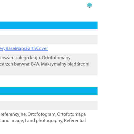
ageryBaseMapsEarthCover
bszaru całego kraju. Ortofotomapy
estrzeń barwna: B/W. Maksymalny błąd średni
referencyjne
,
Ortofotogram
,
Ortofotomapa
Land image
,
Land photography
,
Referential