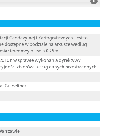
6
i Geodezyjnej i Kartograficznych. Jest to
ane dostępne w podziale na arkusze według
zmiar terenowy piksela 0.25m.
2010 r. w sprawie wykonania dyrektywy
cyjności zbiorów i usług danych przestrzennych
cal Guidelines
 Warszawie