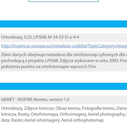
Ortoobrazy, 0.25, LPIS68, M-34-53-D-a-4-4
http://inspire.ec.europa.eu/metadata-codelist/TopicCategory/im
Zbiór danych obejmuje metadane dla otrofotomap cyfrowych dla o
pochodzącą z projektu LPIS68. Zdjęcia wykonane w roku 2003. Prz
położenia punktu na ortofotomapie wynosi 0.75m.
GEMET - INSPIRE themes, version 1.0
Ortoobrazy
,
Zdjęcie lotnicze
,
Obraz terenu
,
Fotografia terenu
,
Dane 
lotnicza
,
Rastry
,
Ortofotomapa
,
Orthoimagery
,
Aerial photography
,
data
,
Raster
,
Aerial ortoimagery
,
Aerial orthophotomap