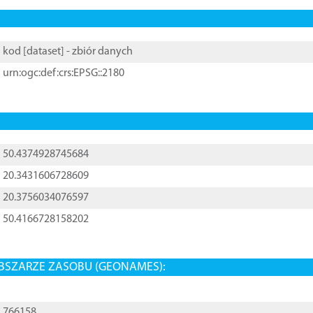
kod [
dataset
] - zbiór danych
urn:ogc:def:crs:EPSG::2180
50.4374928745684
20.3431606728609
20.3756034076597
50.4166728158202
BSZARZE ZASOBU (GEONAMES):
766158