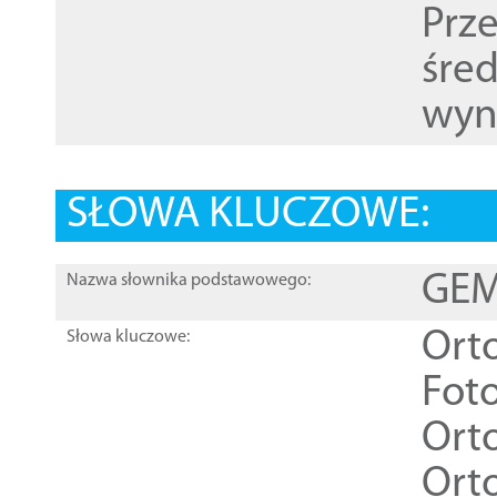
Prz
śre
wyn
SŁOWA KLUCZOWE:
GEME
Nazwa słownika podstawowego:
Ort
Słowa kluczowe:
Foto
Ort
Ort