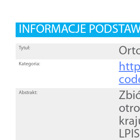
INFORMACJE PODSTA
Orto
Tytuł:
http
Kategoria:
cod
Zbi
Abstrakt:
otr
kra
LPI