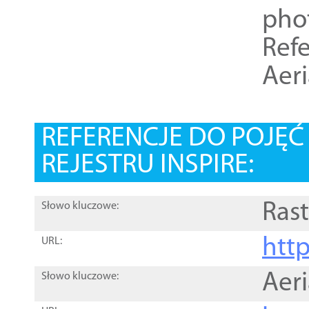
pho
Refe
Aer
REFERENCJE DO POJĘ
REJESTRU INSPIRE:
Rast
Słowo kluczowe:
htt
URL:
Aer
Słowo kluczowe: