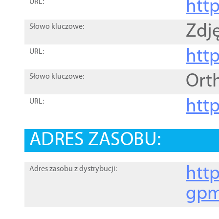
htt
URL:
Zdję
Słowo kluczowe:
htt
URL:
Ort
Słowo kluczowe:
http
URL:
ADRES ZASOBU:
http
Adres zasobu z dystrybucji:
gpm