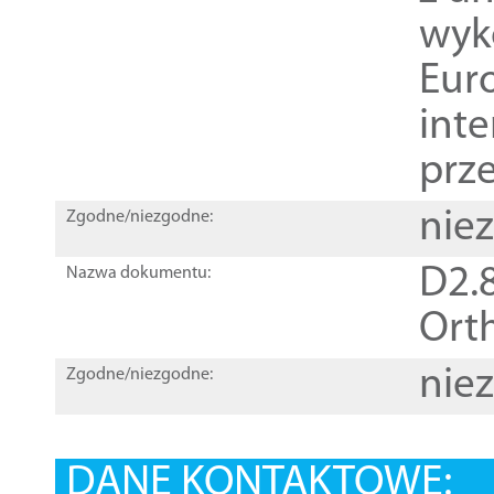
wyk
Euro
inte
prz
nie
Zgodne/niezgodne:
D2.8
Nazwa dokumentu:
Orth
nie
Zgodne/niezgodne:
DANE KONTAKTOWE: