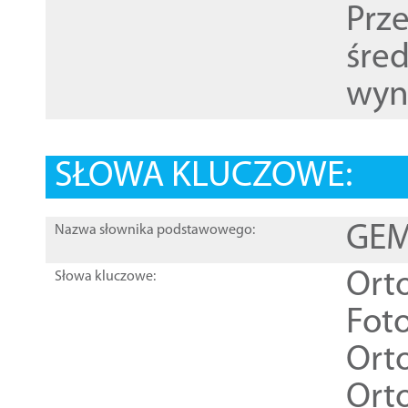
Prz
śre
wyn
SŁOWA KLUCZOWE:
GEME
Nazwa słownika podstawowego:
Ort
Słowa kluczowe:
Foto
Ort
Ort