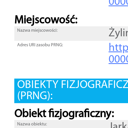
000
Miejscowość:
Żyli
Nazwa miejscowości:
htt
Adres URI zasobu PRNG:
000
OBIEKTY FIZJOGRAFIC
(PRNG):
Obiekt fizjograficzny:
Jark
Nazwa obiektu: