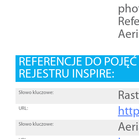
pho
Refe
Aer
REFERENCJE DO POJĘ
REJESTRU INSPIRE:
Rast
Słowo kluczowe:
htt
URL:
Aer
Słowo kluczowe: