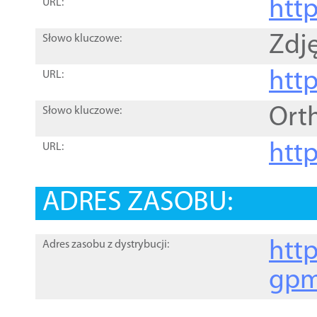
htt
URL:
Zdję
Słowo kluczowe:
htt
URL:
Ort
Słowo kluczowe:
http
URL:
ADRES ZASOBU:
http
Adres zasobu z dystrybucji:
gpm