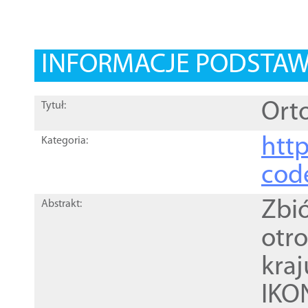
INFORMACJE PODSTA
Orto
Tytuł:
http
Kategoria:
cod
Zbi
Abstrakt:
otr
kra
IKO