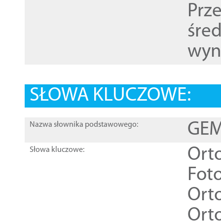
Prz
śre
wyn
SŁOWA KLUCZOWE:
GEME
Nazwa słownika podstawowego:
Ort
Słowa kluczowe:
Foto
Ort
Ort