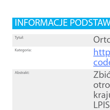
INFORMACJE PODSTA
Orto
Tytuł:
http
Kategoria:
cod
Zbi
Abstrakt:
otr
kra
LPI