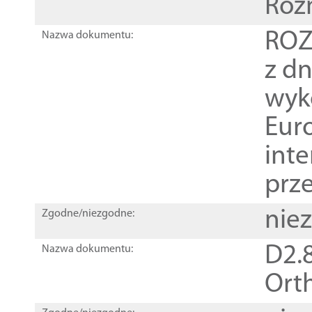
Roz
ROZ
Nazwa dokumentu:
z dn
wyk
Euro
inte
prz
nie
Zgodne/niezgodne:
D2.8
Nazwa dokumentu:
Orth