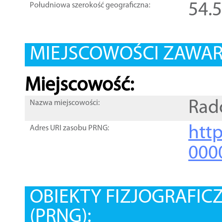
54.
Południowa szerokość geograficzna:
MIEJSCOWOŚCI ZAWART
Miejscowość:
Rad
Nazwa miejscowości:
htt
Adres URI zasobu PRNG:
000
OBIEKTY FIZJOGRAFIC
(PRNG):