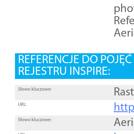
pho
Refe
Aer
REFERENCJE DO POJĘ
REJESTRU INSPIRE:
Rast
Słowo kluczowe:
htt
URL:
Aer
Słowo kluczowe: