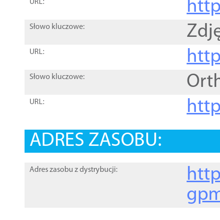
htt
URL:
Zdję
Słowo kluczowe:
htt
URL:
Ort
Słowo kluczowe:
http
URL:
ADRES ZASOBU:
http
Adres zasobu z dystrybucji:
gpm