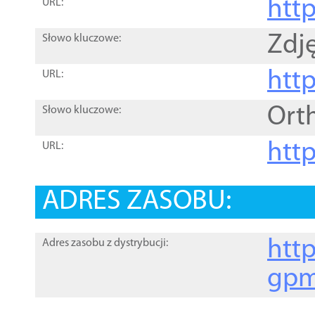
htt
URL:
Zdję
Słowo kluczowe:
htt
URL:
Ort
Słowo kluczowe:
http
URL:
ADRES ZASOBU:
http
Adres zasobu z dystrybucji:
gpm