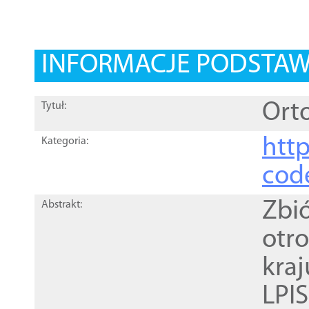
INFORMACJE PODSTA
Orto
Tytuł:
http
Kategoria:
cod
Zbi
Abstrakt:
otr
kra
LPI