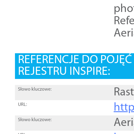
pho
Refe
Aer
REFERENCJE DO POJĘ
REJESTRU INSPIRE:
Rast
Słowo kluczowe:
htt
URL:
Aer
Słowo kluczowe: