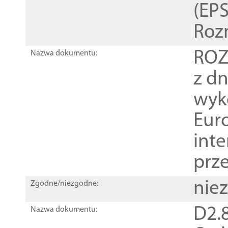
(EPS
Roz
ROZ
Nazwa dokumentu:
z dn
wyk
Euro
inte
prz
nie
Zgodne/niezgodne:
D2.8
Nazwa dokumentu: