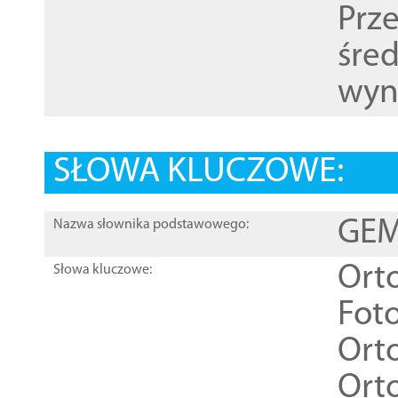
Prz
śre
wyn
SŁOWA KLUCZOWE:
GEME
Nazwa słownika podstawowego:
Ort
Słowa kluczowe:
Foto
Ort
Ort